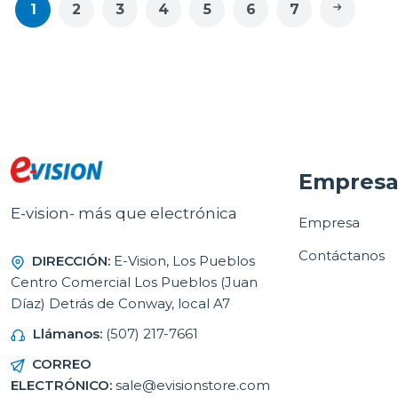
1
2
3
4
5
6
7
Empres
E-vision- más que electrónica
Empresa
Contáctanos
DIRECCIÓN:
E-Vision, Los Pueblos
Centro Comercial Los Pueblos (Juan
Díaz) Detrás de Conway, local A7
Llámanos:
(507) 217-7661
CORREO
ELECTRÓNICO:
sale@evisionstore.com