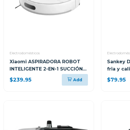
Electrodomésticos
Electrodomés
Xiaomi ASPIRADORA ROBOT
Sankey D
INTELIGENTE 2-EN-1 SUCCIÓN
fria y ca
10000PA SENSOR LDS BLANCO
$239.95
$79.95
Add
S40 V81