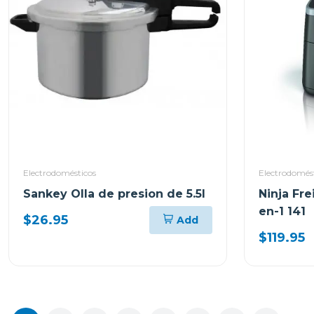
Electrodomésticos
Electrodomés
Sankey Olla de presion de 5.5l
Ninja Fre
en-1 141
$26.95
Add
$119.95