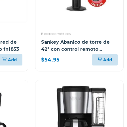
Electrodomésticos
ared de
Sankey Abanico de torre de
o fn1853
42" con control remoto
fn40t01
$54.95
Add
Add