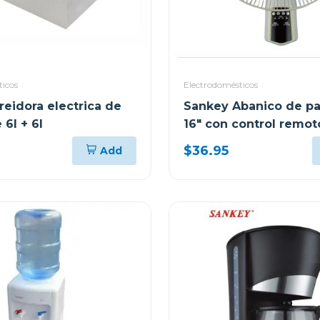
ticos
Electrodomésticos
reidora electrica de
Sankey Abanico de p
 6l + 6l
16" con control remot
$36.95
Add