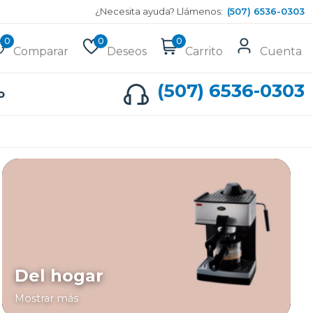
¿Necesita ayuda? Llámenos:
(507) 6536-0303
0
0
0
Comparar
Deseos
Carrito
Cuenta
(507) 6536-0303
o
Del hogar
Mostrar más