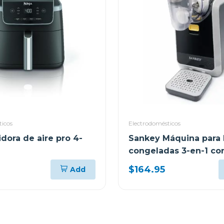
ticos
Electrodomésticos
idora de aire pro 4-
Sankey Máquina para
congeladas 3-en-1 con
tactil sl2001
$164.95
Add