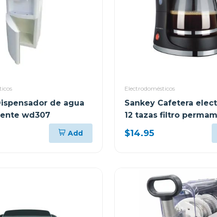
ticos
Electrodomésticos
ispensador de agua
Sankey Cafetera elect
liente wd307
12 tazas filtro perma
$14.95
Add