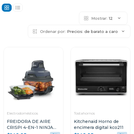
Mostrar:
12
Ordenar por:
Precios: de barato a caro
Electrodomésticos
Tostahornos
FREIDORA DE AIRE
Kitchenaid Horno de
CRISPI 4-EN-1 NINJA
encimera digital kco211
DE COLOR AZUL CON