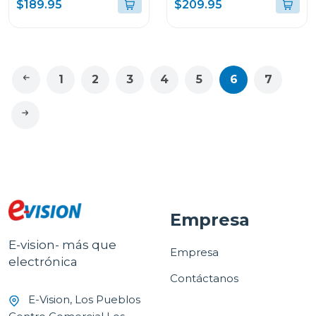
INFERIOR DE 20L
$189.95
$209.95
COLOR NEGRO ACQUA
1
2
3
4
5
6
7
Empresa
E-vision- más que
Empresa
electrónica
Contáctanos
E-Vision, Los Pueblos