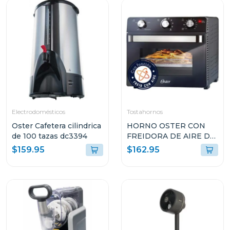
Electrodomésticos
Tostahornos
Oster Cafetera cilindrica
HORNO OSTER CON
de 100 tazas dc3394
FREIDORA DE AIRE DE
22L CON
$159.95
$162.95
RECUBRIMIENTO
ANTIADHERENTE
NEGRO TSSTTVMAF1N