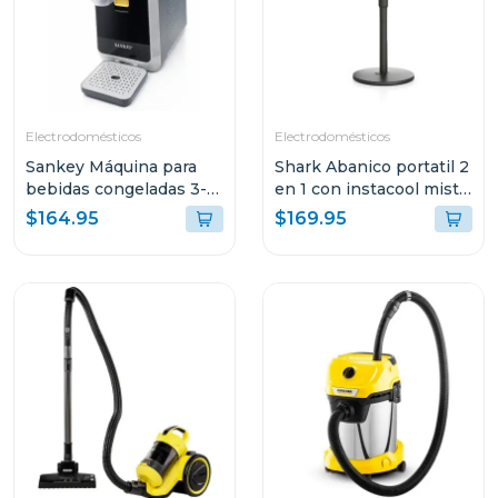
Electrodomésticos
Electrodomésticos
Sankey Máquina para
Shark Abanico portatil 2
bebidas congeladas 3-
en 1 con instacool mist
en-1 con pantalla tactil
flexbreeze fa222
$164.95
$169.95
sl2001