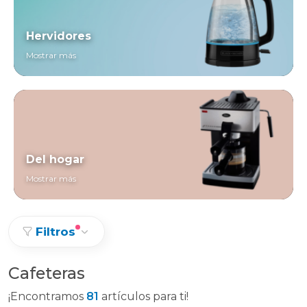
Hervidores
Mostrar más
Del hogar
Mostrar más
Filtros
Cafeteras
¡Encontramos
81
artículos para ti!