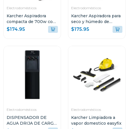
Electrodomésticos
Electrodomésticos
Karcher Aspiradora
Karcher Aspiradora para
compacta de 700w con
seco y húmedo de
contenedor de residuos
1000w wd3s
$174.95
$175.95
Electrodomésticos
Electrodomésticos
DISPENSADOR DE
Karcher Limpiadora a
AGUA DRIJA DE CARGA
vapor domestico easyfix