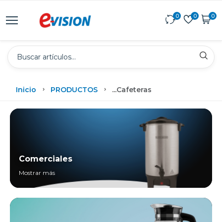
0
0
0
Inicio
PRODUCTOS
...
Cafeteras
Comerciales
Mostrar más