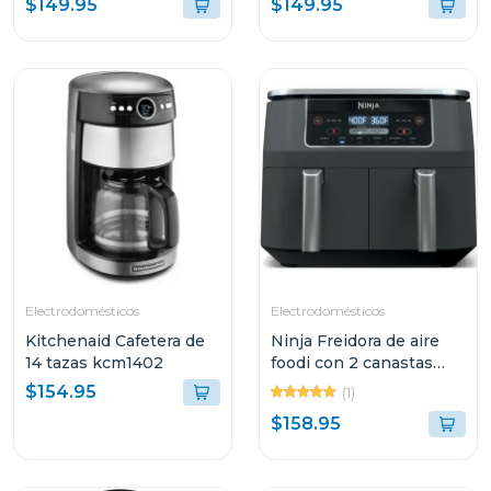
$149.95
$149.95
RECIPIENTE DE
VIDRIO FN101GY
Electrodomésticos
Electrodomésticos
Kitchenaid Cafetera de
Ninja Freidora de aire
14 tazas kcm1402
foodi con 2 canastas
dual zone
$154.95
(1)
$158.95