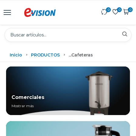
0
0
0
Inicio
PRODUCTOS
...
Cafeteras
Comerciales
Mostrar más