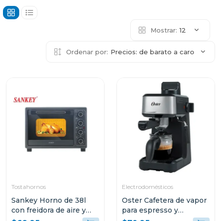
Mostrar:
12
Ordenar por:
Precios: de barato a caro
Tostahornos
Electrodomésticos
Sankey Horno de 38l
Oster Cafetera de vapor
con freidora de aire y
para espresso y
convección fro38011
cappuccino capacidad