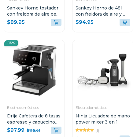
Sankey Horno tostador
Sankey Horno de 48l
con freidora de aire de
con freidora de aire y
28l fro3088
conveccion fro48011
$89.95
$94.95
-15%
Electrodomésticos
Electrodomésticos
Drija Cafetera de 8 tazas
Ninja Licuadora de mano
espresso y capuccino
power mixer 3 en 1
sistema digital con
$97.99
(1)
$116.61
sistema espumador