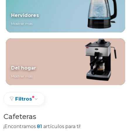
Hervidores
Mostrar más
Del hogar
Mostrar más
Filtros
Cafeteras
¡Encontramos
81
artículos para ti!