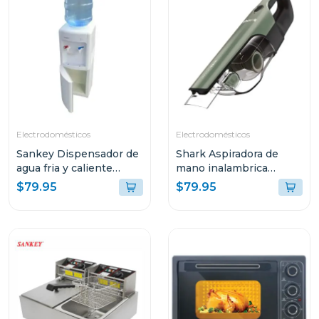
Electrodomésticos
Electrodomésticos
Sankey Dispensador de
Shark Aspiradora de
agua fria y caliente
mano inalambrica
wd307
ultracyclonepro con
$79.95
$79.95
recipiente xl