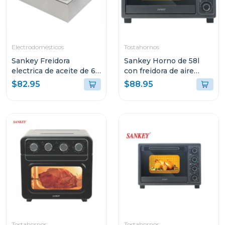
Electrodomésticos
Tostahornos
Sankey Freidora
Sankey Horno de 58l
electrica de aceite de 6l
con freidora de aire
+ 6l
color negro fro58011
$82.95
$88.95
Tostahornos
Tostahornos