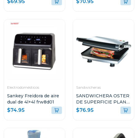
$69.95
$70.95
de 2 tazas stem3300
Electrodomésticos
Sandwicheras
Sankey Freidora de aire
SANDWICHERA OSTER
dual de 4l+4l frw8d01
DE SUPERFICIE PLANA
ANTI-ADHERENTE
$74.95
$76.95
CKSTSM3884