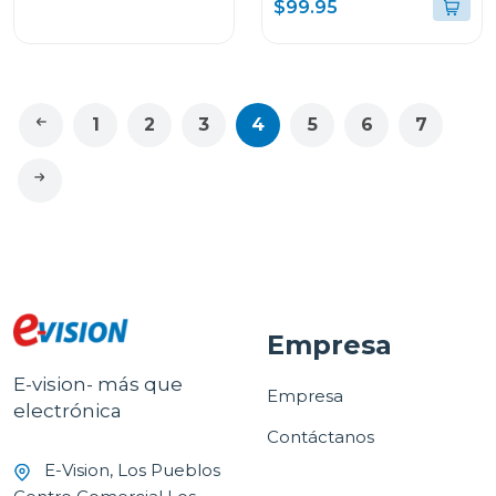
$99.95
MOCCA8TB
1
2
3
4
5
6
7
Empresa
E-vision- más que
Empresa
electrónica
Contáctanos
E-Vision, Los Pueblos