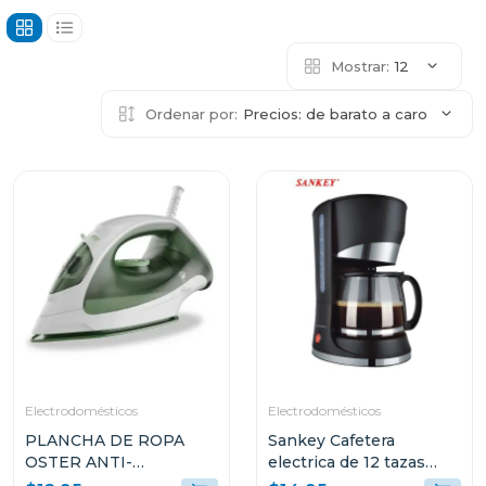
Mostrar:
12
Ordenar por:
Precios: de barato a caro
Electrodomésticos
Electrodomésticos
PLANCHA DE ROPA
Sankey Cafetera
OSTER ANTI-
electrica de 12 tazas
ADHERENTE LIGERA
filtro permamente