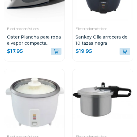
Electrodomésticos
Electrodomésticos
Oster Plancha para ropa
Sankey Olla arrocera de
a vapor compacta
10 tazas negra
gcstbs
$17.95
$19.95
Electrodomésticos
Electrodomésticos