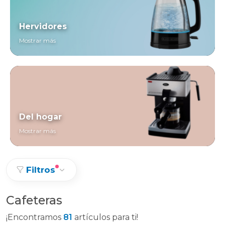
Hervidores
Mostrar más
Del hogar
Mostrar más
Filtros
Cafeteras
¡Encontramos
81
artículos para ti!