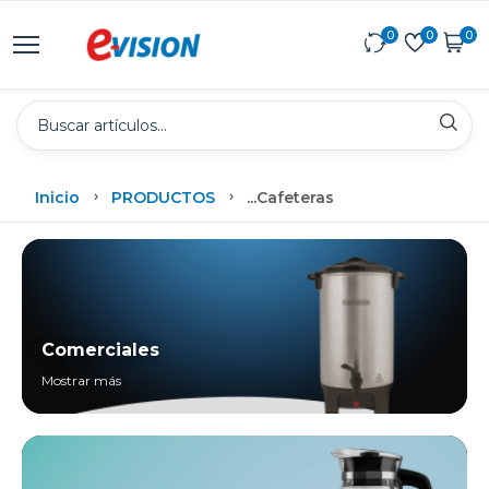
0
0
0
Inicio
PRODUCTOS
...
Cafeteras
Comerciales
Mostrar más