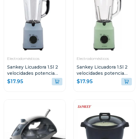
Electrodomésticos
Electrodomésticos
Sankey Licuadora 1.5l 2
Sankey Licuadora 1.5l 2
velocidades potencia
velocidades potencia
500w
500w
$17.95
$17.95