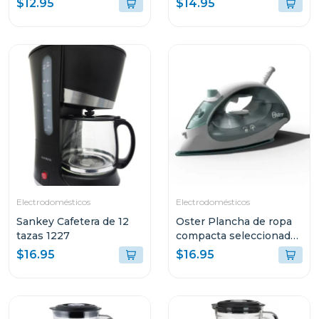
$12.95
$14.95
GCSTBS380
Electrodomésticos
Electrodomésticos
Sankey Cafetera de 12
Oster Plancha de ropa
tazas 1227
compacta seleccionador
de tela 5002
$16.95
$16.95