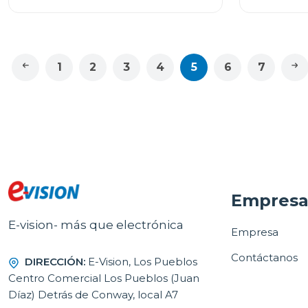
1
2
3
4
5
6
7
Empres
E-vision- más que electrónica
Empresa
Contáctanos
DIRECCIÓN:
E-Vision, Los Pueblos
Centro Comercial Los Pueblos (Juan
Díaz) Detrás de Conway, local A7