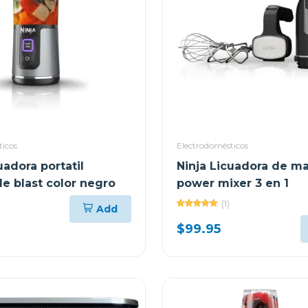
ticos
Electrodomésticos
uadora portatil
Ninja Licuadora de m
le blast color negro
power mixer 3 en 1
(1)
Add
$99.95