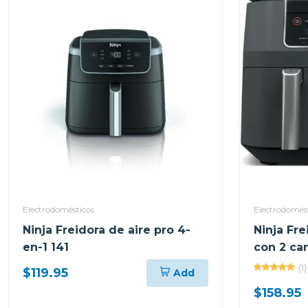
Electrodomésticos
Electrodomés
Ninja Freidora de aire pro 4-
Ninja Fre
en-1 141
con 2 ca
(1)
$119.95
Add
$158.95