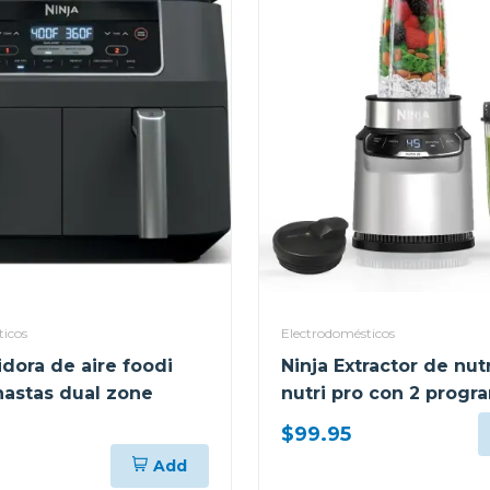
ticos
Electrodomésticos
idora de aire foodi
Ninja Extractor de nut
nastas dual zone
nutri pro con 2 progr
auto-iq 401
$99.95
Add