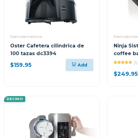
Electrodomésticos
Electrodomés
Oster Cafetera cilindrica de
Ninja Si
100 tazas dc3394
coffee ba
(1)
$159.95
Add
$249.95
DECIMO