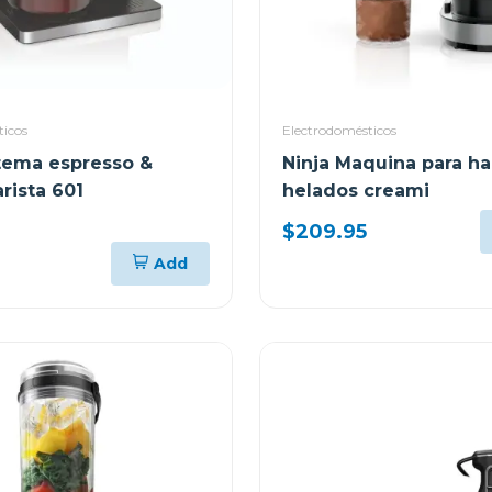
ticos
Electrodomésticos
stema espresso &
Ninja Maquina para ha
rista 601
helados creami
$209.95
Add