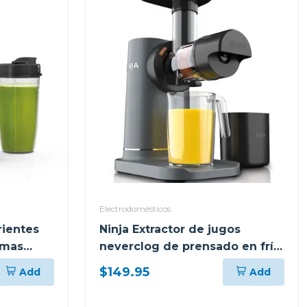
Electrodomésticos
rientes
Ninja Extractor de jugos
amas
neverclog de prensado en frío
151
$149.95
Add
Add