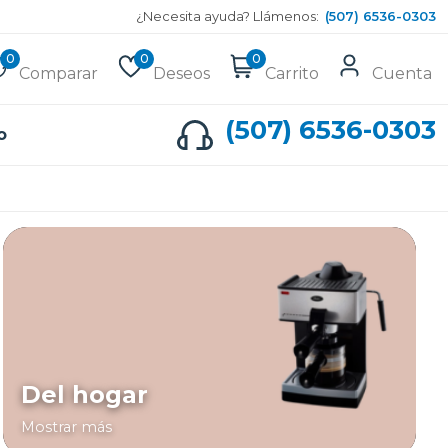
¿Necesita ayuda? Llámenos:
(507) 6536-0303
0
0
0
Comparar
Deseos
Carrito
Cuenta
(507) 6536-0303
o
Del hogar
Mostrar más