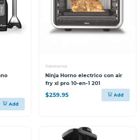
Tostahornos
ano
Ninja Horno electrico con air
fry xl pro 10-en-1 201
$259.95
Add
Add