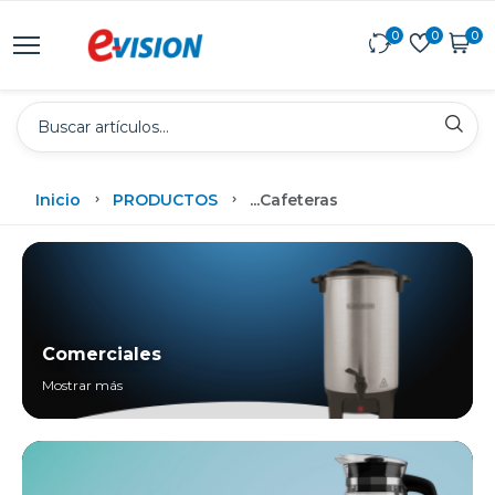
0
0
0
Inicio
PRODUCTOS
...
Cafeteras
Comerciales
Mostrar más