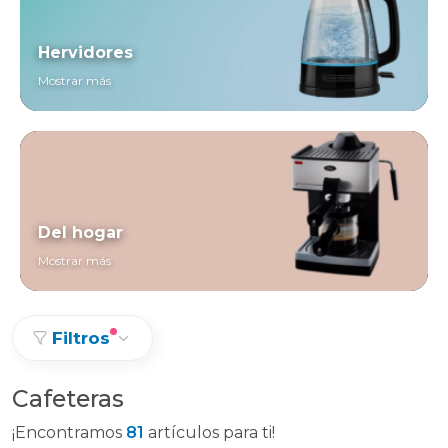
Hervidores
Mostrar más
Del hogar
Mostrar más
Filtros
Cafeteras
¡Encontramos
81
artículos para ti!