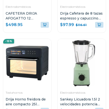
Electrodomésticos
Electrodomésticos
CAFETERA DRIJA
Drija Cafetera de 8 tazas
AFOGATTO 12
espresso y capuccino
ESPRESSO Y
sistema digital con
$97.99
$498.95
$116.61
CAPUCCINO CON
sistema espumador
PANEL DIGITAL Y
MOCCA8TB
MOLINILLO
-15%
INTEGRADO
Tostahornos
Electrodomésticos
Drija Horno freidora de
Sankey Licuadora 1.5l 2
aire compacto 25l
velocidades potencia