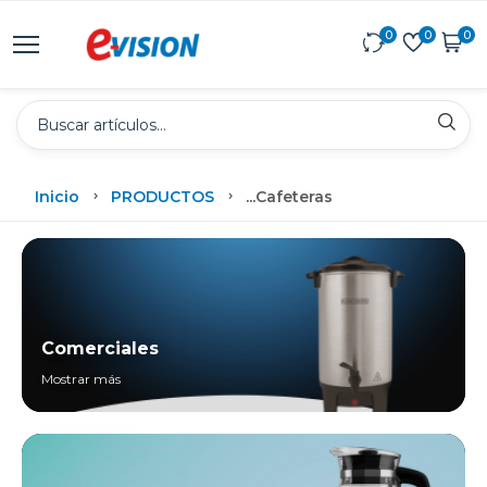
0
0
0
Inicio
PRODUCTOS
...
Cafeteras
Comerciales
Mostrar más