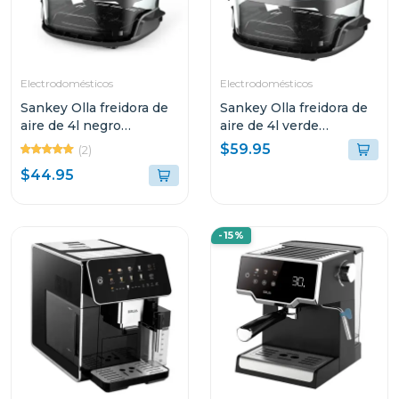
Electrodomésticos
Electrodomésticos
Sankey Olla freidora de
Sankey Olla freidora de
aire de 4l negro
aire de 4l verde
frw4057gb
frw4058gg
$59.95
(2)
$44.95
-15%