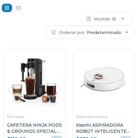
Mostrar:
12
Ordenar por:
Predeterminado
Del hogar
Electrodomésticos
CAFETERA NINJA PODS
Xiaomi ASPIRADORA
& GROUNDS SPECIALTY
ROBOT INTELIGENTE
COFFEE MAKER CON
2-EN-1 SUCCIÓN