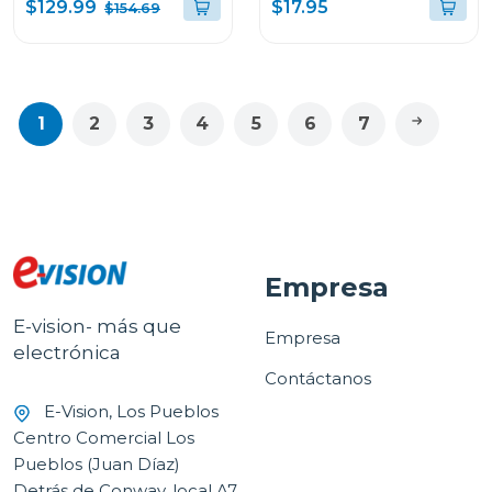
bruschetta
500w
$129.99
$17.95
$154.69
1
2
3
4
5
6
7
Empresa
E-vision- más que
Empresa
electrónica
Contáctanos
E-Vision, Los Pueblos
Centro Comercial Los
Pueblos (Juan Díaz)
Detrás de Conway, local A7