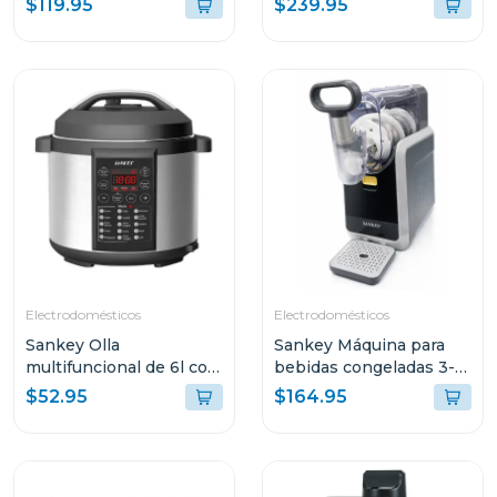
$119.95
$239.95
ESPUMADOR DE
10000PA SENSOR LDS
LECHE INTEGRADO
BLANCO S40 V81
PB051
Electrodomésticos
Electrodomésticos
Sankey Olla
Sankey Máquina para
multifuncional de 6l con
bebidas congeladas 3-
15 funciones para
en-1 con pantalla tactil
$52.95
$164.95
cocinar ke65d
sl2001