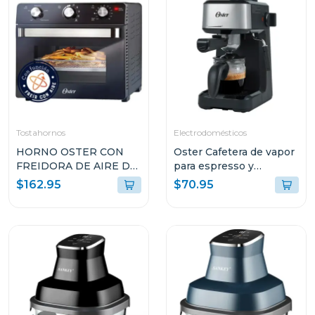
Tostahornos
Electrodomésticos
HORNO OSTER CON
Oster Cafetera de vapor
FREIDORA DE AIRE DE
para espresso y
22L CON
cappuccino capacidad
$162.95
$70.95
RECUBRIMIENTO
de 2 tazas stem3300
ANTIADHERENTE
NEGRO TSSTTVMAF1N