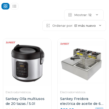
Mostrar:
12
Ordenar por:
El más nuevo
Electrodomésticos
Electrodomésticos
Sankey Olla multiusos
Sankey Freidora
de 20 tazas / 5.0l
electrica de aceite de 6l
+ 6l