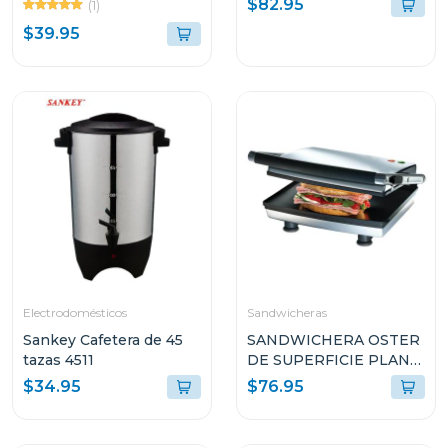
$82.95
(1)
$39.95
Electrodomésticos
Sandwicheras
Sankey Cafetera de 45
SANDWICHERA OSTER
tazas 4511
DE SUPERFICIE PLANA
ANTI-ADHERENTE
$34.95
$76.95
CKSTSM3884