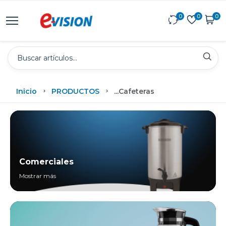
0
0
0
Inicio
PRODUCTOS
...
Cafeteras
Comerciales
Mostrar más