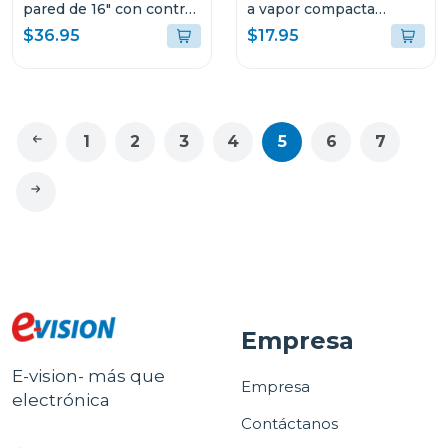
pared de 16" con control
a vapor compacta
remoto fn1853
gcstbs
$36.95
$17.95
1
2
3
4
5
6
7
Empresa
E-vision- más que
Empresa
electrónica
Contáctanos