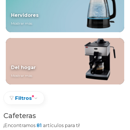
Hervidores
Mostrar más
Del hogar
Mostrar más
Filtros
Cafeteras
¡Encontramos
81
artículos para ti!