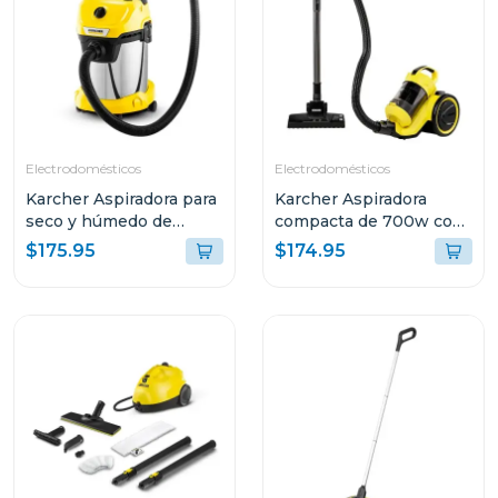
Electrodomésticos
Electrodomésticos
Karcher Aspiradora para
Karcher Aspiradora
seco y húmedo de
compacta de 700w con
1000w wd3s
contenedor de residuos
$175.95
$174.95