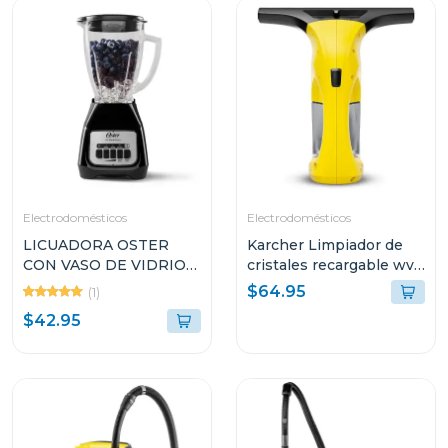
Electrodomésticos
Electrodomésticos
LICUADORA OSTER
Karcher Limpiador de
CON VASO DE VIDRIO
cristales recargable wv1
DE 1.5L Y 2
plus
$64.95
(1)
VELOCIDADES
$42.95
BLSTKAGBPB