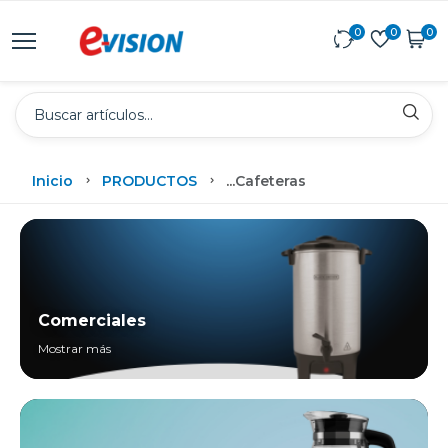
0
0
0
Inicio
PRODUCTOS
...
Cafeteras
Comerciales
Mostrar más