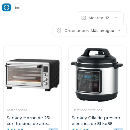
Mostrar:
12
Ordenar por:
Más antiguo
Tostahornos
Electrodomésticos
Sankey Horno de 25l
Sankey Olla de presion
con freidora de aire
electrica de 8l ke88
fro2509