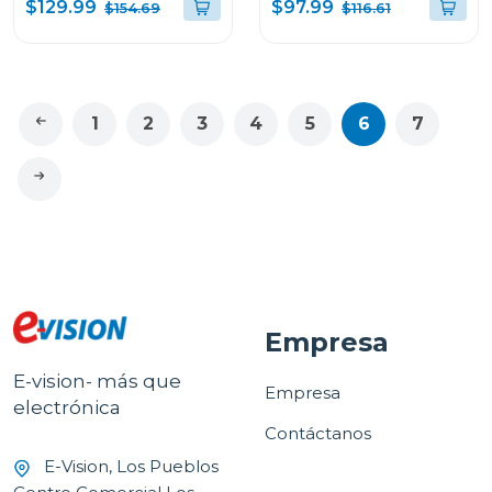
bruschetta
sistema digital con
$129.99
$97.99
$154.69
$116.61
sistema espumador
MOCCA8TB
1
2
3
4
5
6
7
Empresa
E-vision- más que
Empresa
electrónica
Contáctanos
E-Vision, Los Pueblos