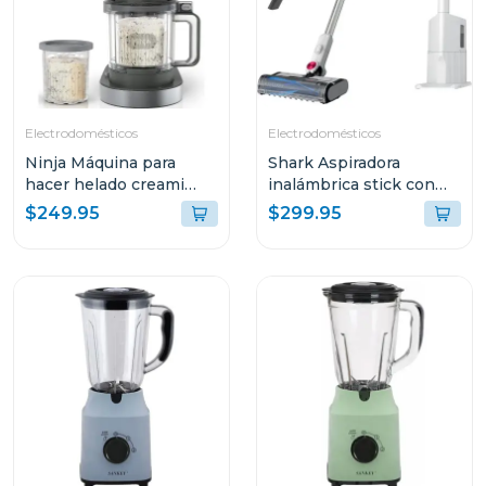
Electrodomésticos
Electrodomésticos
Ninja Máquina para
Shark Aspiradora
hacer helado creami
inalámbrica stick con
deluxe 11 en 1
base de vaciado
$249.95
$299.95
automático y filtro hepa
- serie clean & empty