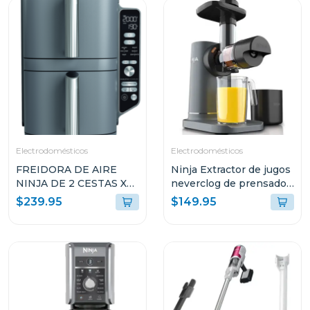
Electrodomésticos
Electrodomésticos
FREIDORA DE AIRE
Ninja Extractor de jugos
NINJA DE 2 CESTAS XL
neverclog de prensado
10QT COLOR GRIS
en frío 151
$239.95
$149.95
SL401