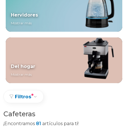
Hervidores
Mostrar más
Del hogar
Mostrar más
Filtros
Cafeteras
¡Encontramos
81
artículos para ti!