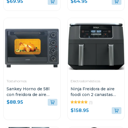
$69.95
$64.95
Tostahornos
Electrodomésticos
Sankey Horno de 58l
Ninja Freidora de aire
con freidora de aire
foodi con 2 canastas
color negro fro58011
dual zone
$88.95
(1)
$158.95