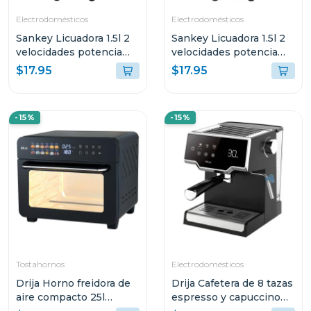
Electrodomésticos
Electrodomésticos
Sankey Licuadora 1.5l 2
Sankey Licuadora 1.5l 2
velocidades potencia
velocidades potencia
500w
500w
$17.95
$17.95
-15%
-15%
Tostahornos
Electrodomésticos
Drija Horno freidora de
Drija Cafetera de 8 tazas
aire compacto 25l
espresso y capuccino