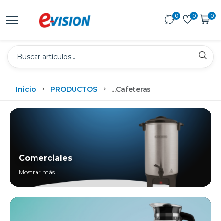
0
0
0
Inicio
PRODUCTOS
...
Cafeteras
Comerciales
Mostrar más