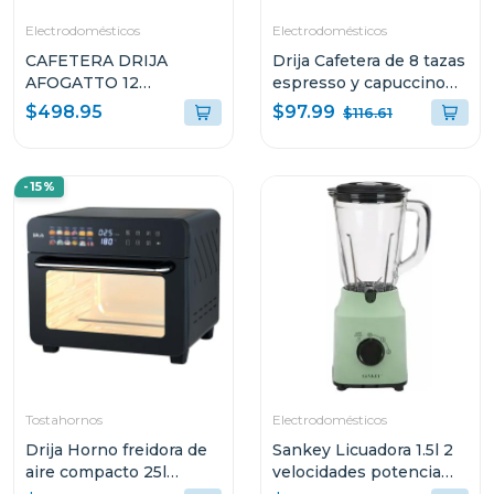
Electrodomésticos
Electrodomésticos
CAFETERA DRIJA
Drija Cafetera de 8 tazas
AFOGATTO 12
espresso y capuccino
ESPRESSO Y
sistema digital con
$97.99
$498.95
$116.61
CAPUCCINO CON
sistema espumador
PANEL DIGITAL Y
MOCCA8TB
MOLINILLO
-15%
INTEGRADO
Tostahornos
Electrodomésticos
Drija Horno freidora de
Sankey Licuadora 1.5l 2
aire compacto 25l
velocidades potencia