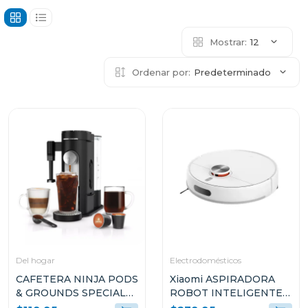
Mostrar:
12
Ordenar por:
Predeterminado
Del hogar
Electrodomésticos
CAFETERA NINJA PODS
Xiaomi ASPIRADORA
& GROUNDS SPECIALTY
ROBOT INTELIGENTE
COFFEE MAKER CON
2-EN-1 SUCCIÓN