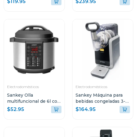
$119.95
$239.95
ESPUMADOR DE
10000PA SENSOR LDS
LECHE INTEGRADO
BLANCO S40 V81
PB051
Electrodomésticos
Electrodomésticos
Sankey Olla
Sankey Máquina para
multifuncional de 6l con
bebidas congeladas 3-
15 funciones para
en-1 con pantalla tactil
$52.95
$164.95
cocinar ke65d
sl2001