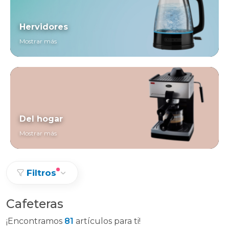
Hervidores
Mostrar más
Del hogar
Mostrar más
Filtros
Cafeteras
¡Encontramos
81
artículos para ti!