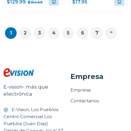
bruschetta
500w
$129.99
$17.95
$154.69
1
2
3
4
5
6
7
Empresa
E-vision- más que
Empresa
electrónica
Contáctanos
E-Vision, Los Pueblos
Centro Comercial Los
Pueblos (Juan Díaz)
Detrás de Conway, local A7