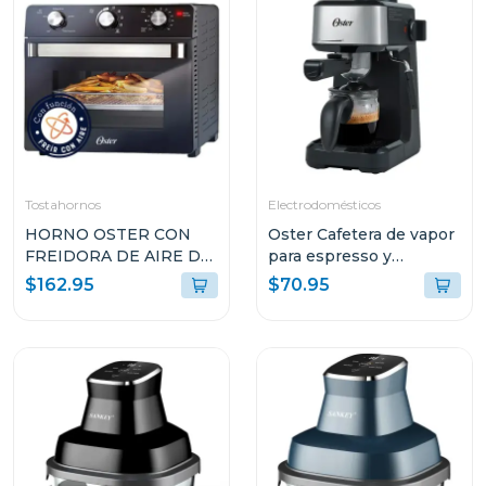
Tostahornos
Electrodomésticos
HORNO OSTER CON
Oster Cafetera de vapor
FREIDORA DE AIRE DE
para espresso y
22L CON
cappuccino capacidad
$162.95
$70.95
RECUBRIMIENTO
de 2 tazas stem3300
ANTIADHERENTE
NEGRO TSSTTVMAF1N