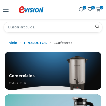
0
0
0
Inicio
PRODUCTOS
...
Cafeteras
Comerciales
Mostrar más