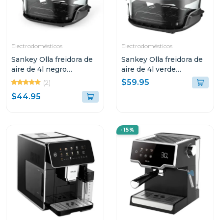
Electrodomésticos
Electrodomésticos
Sankey Olla freidora de
Sankey Olla freidora de
aire de 4l negro
aire de 4l verde
frw4057gb
frw4058gg
$59.95
(2)
$44.95
-15%