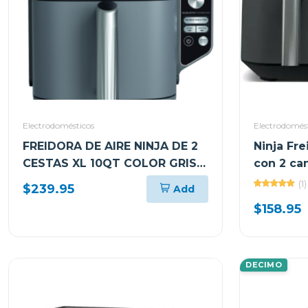
Electrodomésticos
Electrodomés
FREIDORA DE AIRE NINJA DE 2
Ninja Fre
CESTAS XL 10QT COLOR GRIS
con 2 ca
SL401
(1)
$239.95
Add
$158.95
DECIMO