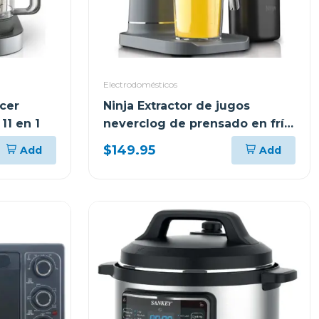
Electrodomésticos
cer
Ninja Extractor de jugos
11 en 1
neverclog de prensado en frío
151
$149.95
Add
Add