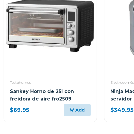
Tostahornos
Electrodomés
Sankey Horno de 25l con
Ninja Ma
freidora de aire fro2509
servidor 
$69.95
$349.95
Add