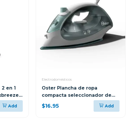
Electrodomésticos
 2 en 1
Oster Plancha de ropa
exbreeze
compacta seleccionador de
tela 5002
$16.95
Add
Add