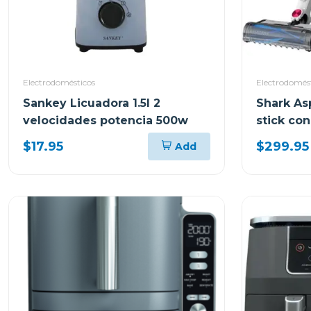
Electrodomésticos
Electrodomés
Sankey Licuadora 1.5l 2
Shark As
velocidades potencia 500w
stick co
automátic
$17.95
$299.95
Add
clean & 