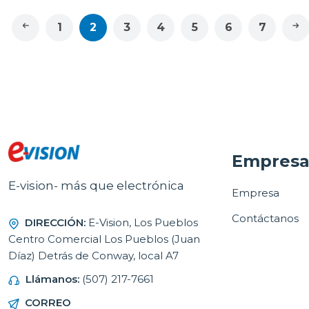
1
2
3
4
5
6
7
Empres
E-vision- más que electrónica
Empresa
Contáctanos
DIRECCIÓN:
E-Vision, Los Pueblos
Centro Comercial Los Pueblos (Juan
Díaz) Detrás de Conway, local A7
Llámanos:
(507) 217-7661
CORREO