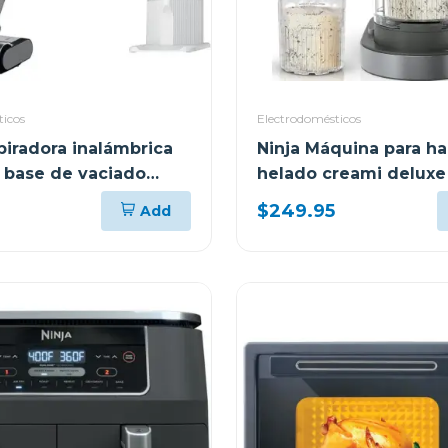
ticos
Electrodomésticos
piradora inalámbrica
Ninja Máquina para ha
n base de vaciado
helado creami deluxe 
o y filtro hepa - serie
$249.95
Add
empty