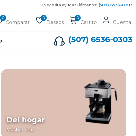
¿Necesita ayuda? Llámenos:
(507) 6536-0303
0
0
0
Comparar
Deseos
Carrito
Cuenta
(507) 6536-0303
o
Del hogar
Mostrar más