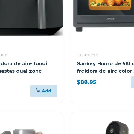
ticos
Tostahornos
idora de aire foodi
Sankey Horno de 58l 
nastas dual zone
freidora de aire color
fro58011
$88.95
Add