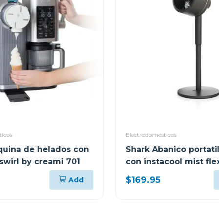
ticos
Electrodomésticos
quina de helados con
Shark Abanico portatil
swirl by creami 701
con instacool mist fl
fa222
$169.95
Add