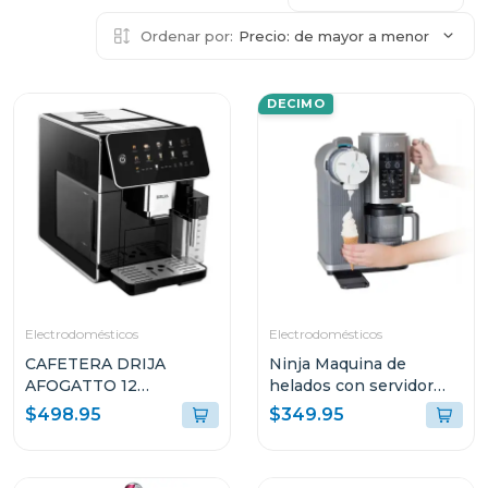
Ordenar por:
Precio: de mayor a menor
DECIMO
Electrodomésticos
Electrodomésticos
CAFETERA DRIJA
Ninja Maquina de
AFOGATTO 12
helados con servidor
ESPRESSO Y
swirl by creami 701
$498.95
$349.95
CAPUCCINO CON
PANEL DIGITAL Y
MOLINILLO