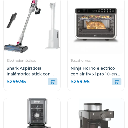
INTEGRADO
Electrodomésticos
Tostahornos
Shark Aspiradora
Ninja Horno electrico
inalámbrica stick con
con air fry xl pro 10-en-1
base de vaciado
201
$299.95
$259.95
automático y filtro hepa
- serie clean & empty