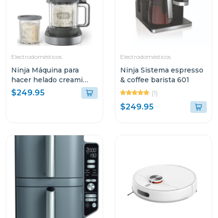
Electrodomésticos
Electrodomésticos
Ninja Máquina para
Ninja Sistema espresso
hacer helado creami
& coffee barista 601
deluxe 11 en 1
$249.95
(1)
$249.95