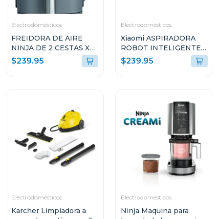
Electrodomésticos
Electrodomésticos
FREIDORA DE AIRE
Xiaomi ASPIRADORA
NINJA DE 2 CESTAS XL
ROBOT INTELIGENTE
10QT COLOR GRIS
2-EN-1 SUCCIÓN
$239.95
$239.95
SL401
10000PA SENSOR LDS
BLANCO S40 V81
Electrodomésticos
Electrodomésticos
Karcher Limpiadora a
Ninja Maquina para