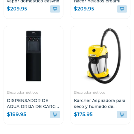
vapor domestico easyfix
hacer helados creami
$209.95
$209.95
Electrodomésticos
Electrodomésticos
DISPENSADOR DE
Karcher Aspiradora para
AGUA DRIJA DE CARGA
seco y húmedo de
INFERIOR DE 20L
1000w wd3s
$189.95
$175.95
COLOR NEGRO ACQUA