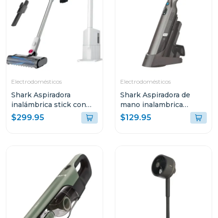
Electrodomésticos
Electrodomésticos
Shark Aspiradora
Shark Aspiradora de
inalámbrica stick con
mano inalambrica
base de vaciado
wandvac 201
$299.95
$129.95
automático y filtro hepa
- serie clean & empty