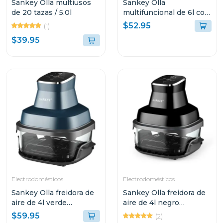
Sankey Olla multiusos
Sankey Olla
de 20 tazas / 5.0l
multifuncional de 6l con
15 funciones para
$52.95
(1)
cocinar ke65d
$39.95
Electrodomésticos
Electrodomésticos
Sankey Olla freidora de
Sankey Olla freidora de
aire de 4l verde
aire de 4l negro
frw4058gg
frw4057gb
$59.95
(2)