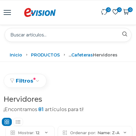
0
0
0
Inicio
PRODUCTOS
...
Cafeteras
Hervidores
Filtros
Hervidores
¡Encontramos
81
artículos para ti!
Mostrar:
12
Ordenar por:
Name: Z-A