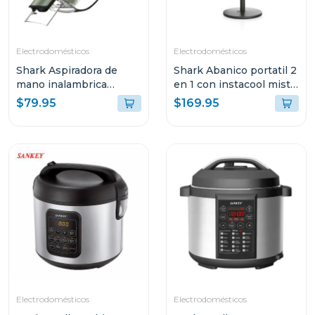
Electrodomésticos
Electrodomésticos
Shark Aspiradora de
Shark Abanico portatil 2
mano inalambrica
en 1 con instacool mist
ultracyclonepro con
flexbreeze fa222
$79.95
$169.95
recipiente xl
Electrodomésticos
Electrodomésticos