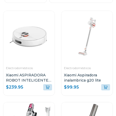
Electrodomésticos
Electrodomésticos
Xiaomi ASPIRADORA
Xiaomi Aspiradora
ROBOT INTELIGENTE
inalambrica g20 lite
2-EN-1 SUCCIÓN
$239.95
$99.95
10000PA SENSOR LDS
BLANCO S40 V81