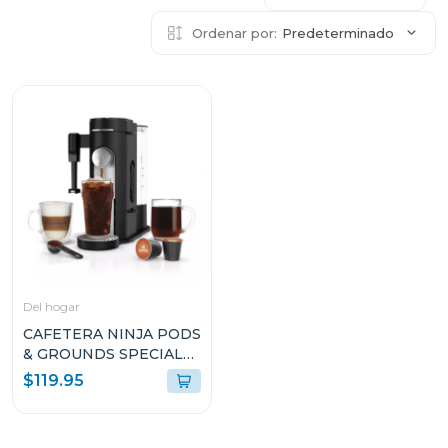
Ordenar por:
Predeterminado
Del hogar
CAFETERA NINJA PODS
& GROUNDS SPECIALTY
COFFEE MAKER CON
$119.95
ESPUMADOR DE
LECHE INTEGRADO
PB051