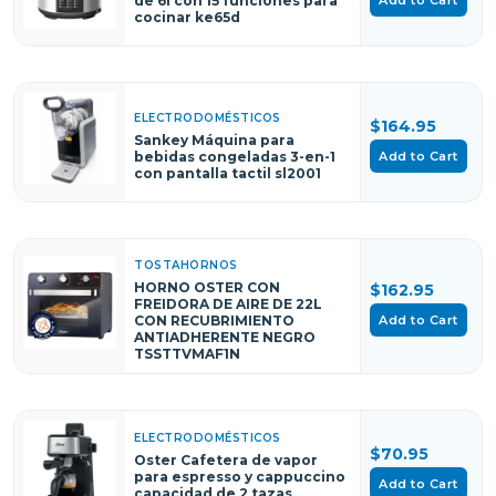
de 6l con 15 funciones para
cocinar ke65d
ELECTRODOMÉSTICOS
$164.95
Sankey Máquina para
Add to Cart
bebidas congeladas 3-en-1
con pantalla tactil sl2001
TOSTAHORNOS
HORNO OSTER CON
$162.95
FREIDORA DE AIRE DE 22L
Add to Cart
CON RECUBRIMIENTO
ANTIADHERENTE NEGRO
TSSTTVMAF1N
ELECTRODOMÉSTICOS
$70.95
Oster Cafetera de vapor
para espresso y cappuccino
Add to Cart
capacidad de 2 tazas