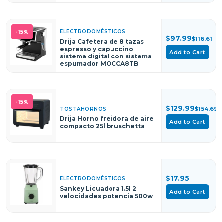
ELECTRODOMÉSTICOS
-15%
$97.99
$116.61
Drija Cafetera de 8 tazas
espresso y capuccino
Add to Cart
sistema digital con sistema
espumador MOCCA8TB
-15%
$129.99
$154.69
TOSTAHORNOS
Drija Horno freidora de aire
Add to Cart
compacto 25l bruschetta
$17.95
ELECTRODOMÉSTICOS
Sankey Licuadora 1.5l 2
Add to Cart
velocidades potencia 500w