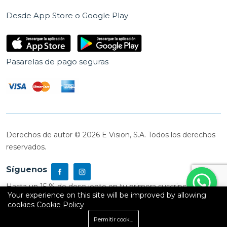
Desde App Store o Google Play
Pasarelas de pago seguras
Derechos de autor © 2026 E Vision, S.A. Todos los derechos
reservados.
Síguenos
Hasta un 15 % de descuento en tu primera suscripción
Your experience on this site will be improved by allowing
cookies
Cookie Policy
0
Permitir cookies
Inicio
Shop
Carrito
Buscar
Cuenta