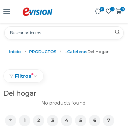
0
0
0
Inicio
PRODUCTOS
...
Cafeteras
Del Hogar
Filtros
Del hogar
No products found!
1
2
3
4
5
6
7