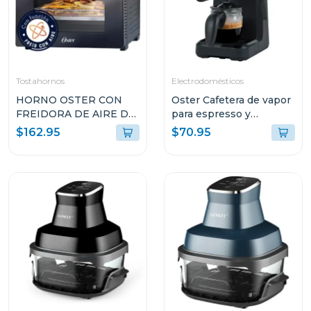
Tostahornos
Electrodomésticos
HORNO OSTER CON
Oster Cafetera de vapor
FREIDORA DE AIRE DE
para espresso y
22L CON
cappuccino capacidad
$162.95
$70.95
RECUBRIMIENTO
de 2 tazas stem3300
ANTIADHERENTE
NEGRO TSSTTVMAF1N