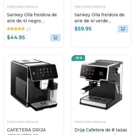
Electrodomésticos
Electrodomésticos
Sankey Olla freidora de
Sankey Olla freidora de
aire de 4l negro
aire de 4l verde
frw4057gb
frw4058gg
$59.95
(2)
$44.95
-15%
Electrodomésticos
Electrodomésticos
CAFETERA DRIJA
Drija Cafetera de 8 tazas