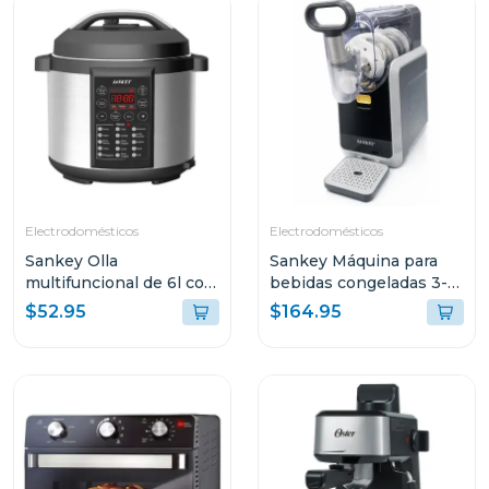
Electrodomésticos
Electrodomésticos
Sankey Olla
Sankey Máquina para
multifuncional de 6l con
bebidas congeladas 3-
15 funciones para
en-1 con pantalla tactil
$52.95
$164.95
cocinar ke65d
sl2001