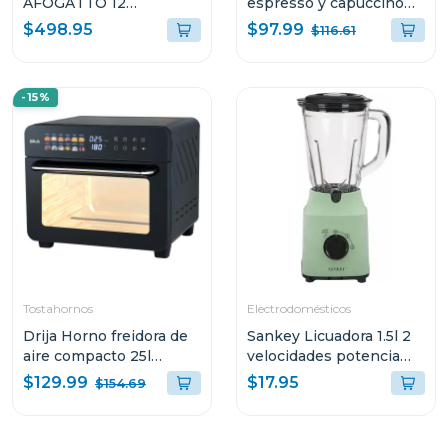
AFOGATTO 12
espresso y capuccino
ESPRESSO Y
sistema digital con
$97.99
$498.95
$116.61
CAPUCCINO CON
sistema espumador
PANEL DIGITAL Y
MOCCA8TB
MOLINILLO
-15%
INTEGRADO
Tostahornos
Electrodomésticos
Drija Horno freidora de
Sankey Licuadora 1.5l 2
aire compacto 25l
velocidades potencia
bruschetta
500w
$129.99
$17.95
$154.69