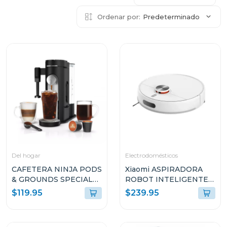
Ordenar por:
Predeterminado
Del hogar
Electrodomésticos
CAFETERA NINJA PODS
Xiaomi ASPIRADORA
& GROUNDS SPECIALTY
ROBOT INTELIGENTE
COFFEE MAKER CON
2-EN-1 SUCCIÓN
$119.95
$239.95
ESPUMADOR DE
10000PA SENSOR LDS
LECHE INTEGRADO
BLANCO S40 V81
PB051