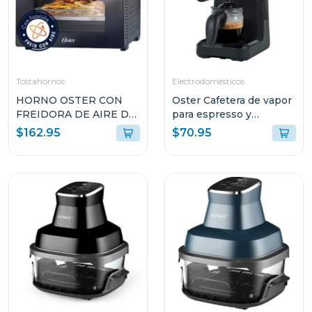
Tostahornos
Electrodomésticos
HORNO OSTER CON
Oster Cafetera de vapor
FREIDORA DE AIRE DE
para espresso y
22L CON
cappuccino capacidad
$162.95
$70.95
RECUBRIMIENTO
de 2 tazas stem3300
ANTIADHERENTE
NEGRO TSSTTVMAF1N