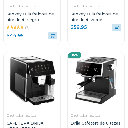
Electrodomésticos
Electrodomésticos
Sankey Olla freidora de
Sankey Olla freidora de
aire de 4l negro
aire de 4l verde
frw4057gb
frw4058gg
$59.95
(2)
$44.95
-15%
Electrodomésticos
Electrodomésticos
CAFETERA DRIJA
Drija Cafetera de 8 tazas