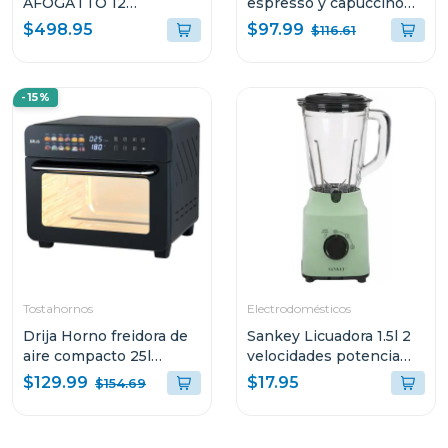
AFOGATTO 12
espresso y capuccino
ESPRESSO Y
sistema digital con
$97.99
$498.95
$116.61
CAPUCCINO CON
sistema espumador
PANEL DIGITAL Y
MOCCA8TB
MOLINILLO
-15%
INTEGRADO
Tostahornos
Electrodomésticos
Drija Horno freidora de
Sankey Licuadora 1.5l 2
aire compacto 25l
velocidades potencia
bruschetta
500w
$129.99
$17.95
$154.69