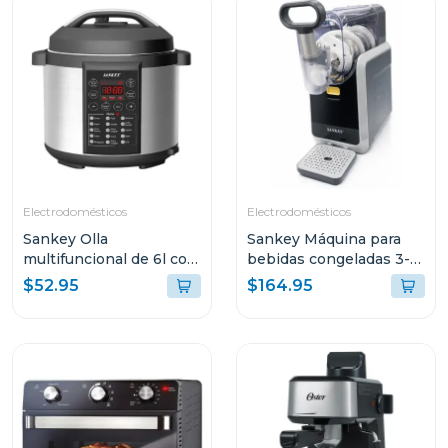
Electrodomésticos
Electrodomésticos
Sankey Olla
Sankey Máquina para
multifuncional de 6l con
bebidas congeladas 3-
15 funciones para
en-1 con pantalla tactil
$52.95
$164.95
cocinar ke65d
sl2001