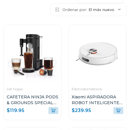
Ordenar por:
El más nuevo
Del hogar
Electrodomésticos
CAFETERA NINJA PODS
Xiaomi ASPIRADORA
& GROUNDS SPECIALTY
ROBOT INTELIGENTE
COFFEE MAKER CON
2-EN-1 SUCCIÓN
$119.95
$239.95
ESPUMADOR DE
10000PA SENSOR LDS
LECHE INTEGRADO
BLANCO S40 V81
PB051