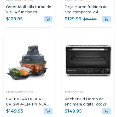
Oster Multiolla turbo de
Drija Horno freidora de
5.7l 14 funciones
aire compacto 25l
predeterminadas
bruschetta
$129.99
$129.95
$154.69
ckstpcect57
Electrodomésticos
Tostahornos
FREIDORA DE AIRE
Kitchenaid Horno de
CRISPI 4-EN-1 NINJA
encimera digital kco211
DE COLOR AZUL CON
$149.95
$149.95
RECIPIENTE DE