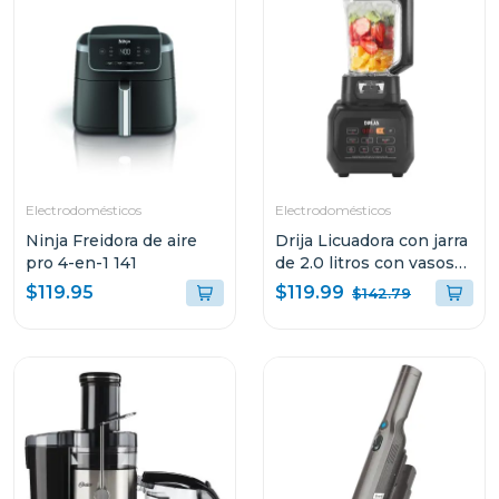
Electrodomésticos
Electrodomésticos
Ninja Freidora de aire
Drija Licuadora con jarra
pro 4-en-1 141
de 2.0 litros con vasos
personales miscelatore
$119.99
$119.95
$142.79