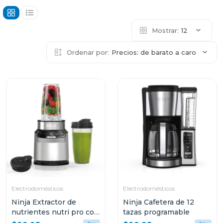
Mostrar:
12
Ordenar por:
Precios: de barato a caro
Electrodomésticos
Electrodomésticos
Ninja Extractor de
Ninja Cafetera de 12
nutrientes nutri pro con
tazas programable
2 programas auto-iq 401