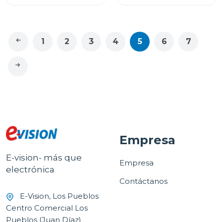
VIDRIO FN101GY
1
2
3
4
5
6
7
Empresa
E-vision- más que
Empresa
electrónica
Contáctanos
E-Vision, Los Pueblos
Centro Comercial Los
Pueblos (Juan Díaz)