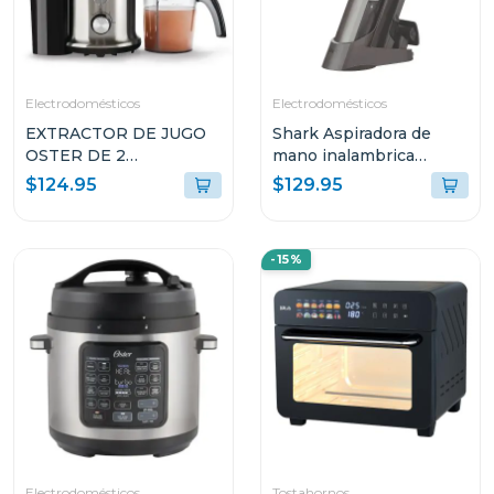
Electrodomésticos
Electrodomésticos
EXTRACTOR DE JUGO
Shark Aspiradora de
OSTER DE 2
mano inalambrica
VELOCIDADES
wandvac 201
$124.95
$129.95
FPSTJE320S
-15%
Electrodomésticos
Tostahornos