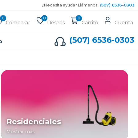
¿Necesita ayuda? Llámenos:
(507) 6536-0303
0
0
0
Comparar
Deseos
Carrito
Cuenta
(507) 6536-0303
o
Residenciales
Mostrar más