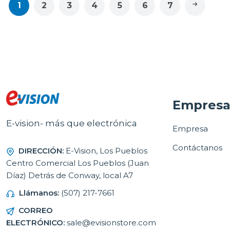
1
2
3
4
5
6
7
Empres
E-vision- más que electrónica
Empresa
Contáctanos
DIRECCIÓN:
E-Vision, Los Pueblos
Centro Comercial Los Pueblos (Juan
Díaz) Detrás de Conway, local A7
Llámanos:
(507) 217-7661
CORREO
ELECTRÓNICO:
sale@evisionstore.com