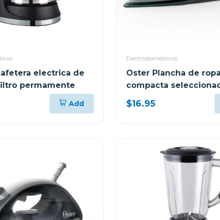
ticos
Electrodomésticos
afetera electrica de
Oster Plancha de rop
 filtro permamente
compacta selecciona
tela 5002
$16.95
Add