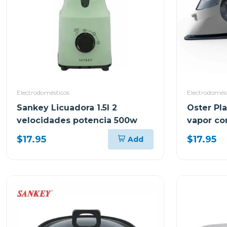
Electrodomésticos
Electrodomés
Sankey Licuadora 1.5l 2
Oster Pl
velocidades potencia 500w
vapor co
$17.95
$17.95
Add