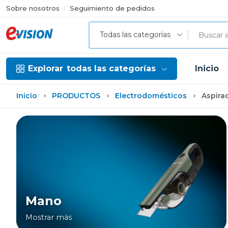
Sobre nosotros
Seguimiento de pedidos
Todas las categorías
Explorar
todas las categorías
Inicio
Inicio
PRODUCTOS
Electrodomésticos
Aspira
Mano
Mostrar más