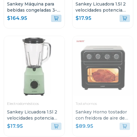
Sankey Máquina para
Sankey Licuadora 1.5l 2
bebidas congeladas 3-
velocidades potencia
en-1 con pantalla tactil
500w
$164.95
$17.95
sl2001
Electrodomésticos
Tostahornos
Sankey Licuadora 1.5l 2
Sankey Horno tostador
velocidades potencia
con freidora de aire de
500w
28l fro3088
$17.95
$89.95