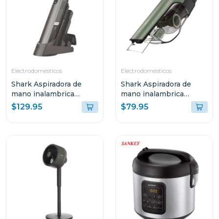
Electrodomésticos
Electrodomésticos
Shark Aspiradora de
Shark Aspiradora de
mano inalambrica
mano inalambrica
wandvac 201
ultracyclonepro con
$129.95
$79.95
recipiente xl