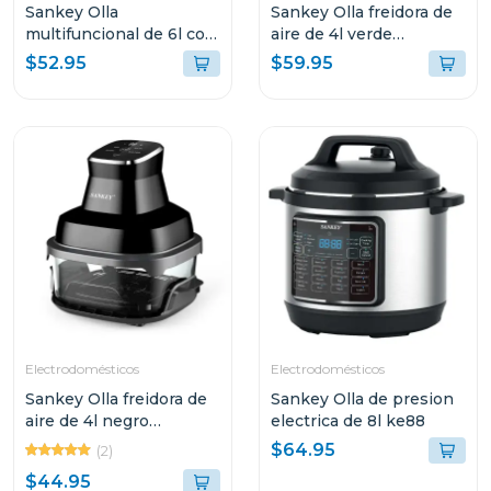
Sankey Olla
Sankey Olla freidora de
multifuncional de 6l con
aire de 4l verde
15 funciones para
frw4058gg
$52.95
$59.95
cocinar ke65d
Electrodomésticos
Electrodomésticos
Sankey Olla freidora de
Sankey Olla de presion
aire de 4l negro
electrica de 8l ke88
frw4057gb
$64.95
(2)
$44.95