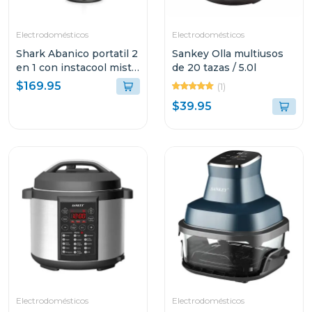
Electrodomésticos
Electrodomésticos
Shark Abanico portatil 2
Sankey Olla multiusos
en 1 con instacool mist
de 20 tazas / 5.0l
flexbreeze fa222
$169.95
(1)
$39.95
Electrodomésticos
Electrodomésticos