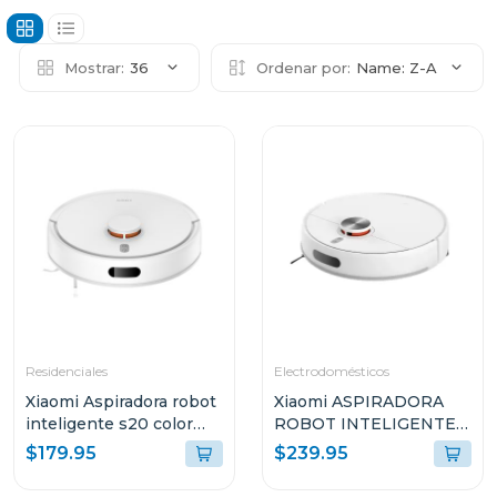
Mostrar:
36
Ordenar por:
Name: Z-A
Residenciales
Electrodomésticos
Xiaomi Aspiradora robot
Xiaomi ASPIRADORA
inteligente s20 color
ROBOT INTELIGENTE
blanco
2-EN-1 SUCCIÓN
$179.95
$239.95
10000PA SENSOR LDS
BLANCO S40 V81