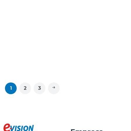
Electrodomésticos
Electrodomésticos
Sankey Cafetera de 45
Sankey Cafetera de 12
tazas 4511
tazas 1227
$34.95
$16.95
1
2
3