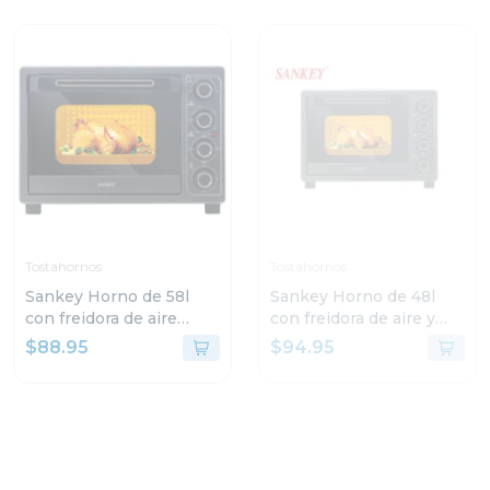
Tostahornos
Tostahornos
Sankey Horno de 58l
Sankey Horno de 48l
con freidora de aire
con freidora de aire y
color negro fro58011
conveccion fro48011
$88.95
$94.95