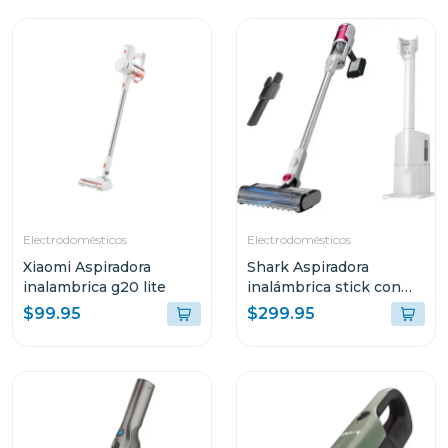
Electrodomésticos
Electrodomésticos
Xiaomi Aspiradora
Shark Aspiradora
inalambrica g20 lite
inalámbrica stick con
base de vaciado
$99.95
$299.95
automático y filtro hepa
- serie clean & empty