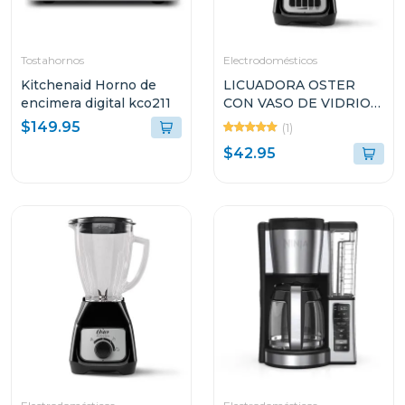
Tostahornos
Electrodomésticos
Kitchenaid Horno de
LICUADORA OSTER
encimera digital kco211
CON VASO DE VIDRIO
DE 1.5L Y 2
$149.95
(1)
VELOCIDADES
$42.95
BLSTKAGBPB