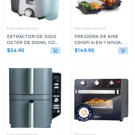
Electrodomésticos
Electrodomésticos
EXTRACTOR DE JUGO
FREIDORA DE AIRE
OSTER DE 500ML CON
CRISPI 4-EN-1 NINJA
FILTRO DE ACERO
DE COLOR AZUL CON
$54.95
$149.95
FPSTJE316W
RECIPIENTE DE
VIDRIO FN101GY
Electrodomésticos
Tostahornos