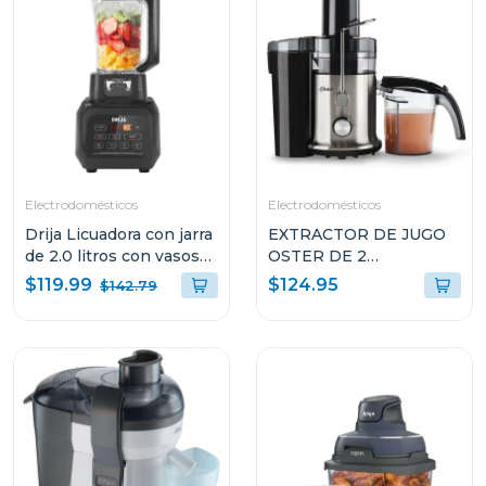
Electrodomésticos
Electrodomésticos
Drija Licuadora con jarra
EXTRACTOR DE JUGO
de 2.0 litros con vasos
OSTER DE 2
personales miscelatore
VELOCIDADES
$119.99
$124.95
$142.79
FPSTJE320S