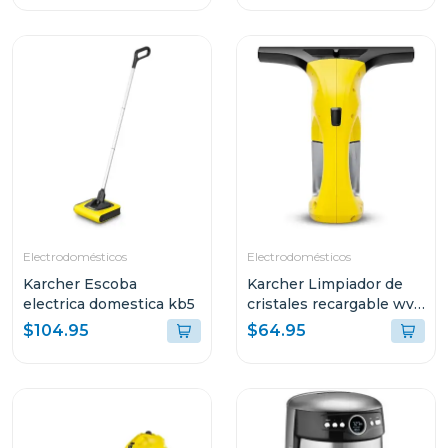
Electrodomésticos
Electrodomésticos
Karcher Escoba
Karcher Limpiador de
electrica domestica kb5
cristales recargable wv1
plus
$104.95
$64.95