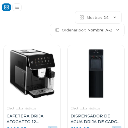
Mostrar:
24
Ordenar por:
Nombre: A-Z
Electrodomésticos
Electrodomésticos
CAFETERA DRIJA
DISPENSADOR DE
AFOGATTO 12
AGUA DRIJA DE CARGA
ESPRESSO Y
INFERIOR DE 20L