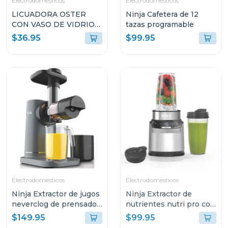
Electrodomésticos
Electrodomésticos
LICUADORA OSTER
Ninja Cafetera de 12
CON VASO DE VIDRIO
tazas programable
DE 1.5L Y CONTROL DE
$36.95
$99.95
PERILLA BLSTKAGBRD
Electrodomésticos
Electrodomésticos
Ninja Extractor de jugos
Ninja Extractor de
neverclog de prensado
nutrientes nutri pro con
en frío 151
2 programas auto-iq 401
$149.95
$99.95