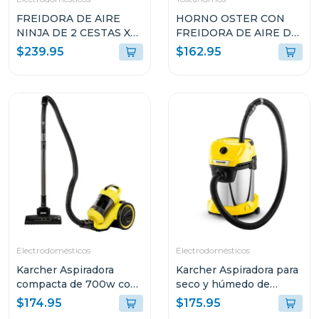
FREIDORA DE AIRE
HORNO OSTER CON
NINJA DE 2 CESTAS XL
FREIDORA DE AIRE DE
10QT COLOR GRIS
22L CON
$239.95
$162.95
SL401
RECUBRIMIENTO
ANTIADHERENTE
NEGRO TSSTTVMAF1N
Electrodomésticos
Electrodomésticos
Karcher Aspiradora
Karcher Aspiradora para
compacta de 700w con
seco y húmedo de
contenedor de residuos
1000w wd3s
$174.95
$175.95