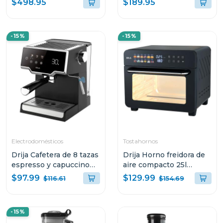
$498.95
$189.95
CAPUCCINO CON
COLOR NEGRO ACQUA
PANEL DIGITAL Y
MOLINILLO
-15%
-15%
INTEGRADO
Electrodomésticos
Tostahornos
Drija Cafetera de 8 tazas
Drija Horno freidora de
espresso y capuccino
aire compacto 25l
sistema digital con
bruschetta
$97.99
$129.99
$116.61
$154.69
sistema espumador
MOCCA8TB
-15%