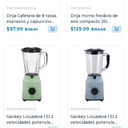
Electrodomésticos
Tostahornos
Drija Cafetera de 8 tazas
Drija Horno freidora de
espresso y capuccino
aire compacto 25l
sistema digital con
bruschetta
$97.99
$129.99
$116.61
$154.69
sistema espumador
MOCCA8TB
Electrodomésticos
Electrodomésticos
Sankey Licuadora 1.5l 2
Sankey Licuadora 1.5l 2
velocidades potencia
velocidades potencia