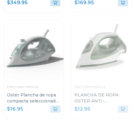
swirl by creami 701
flexbreeze fa222
$349.95
$169.95
Electrodomésticos
Electrodomésticos
Oster Plancha de ropa
PLANCHA DE ROPA
compacta seleccionador
OSTER ANTI-
de tela 5002
ADHERENTE LIGERA
$16.95
$12.95
GCSTBS380