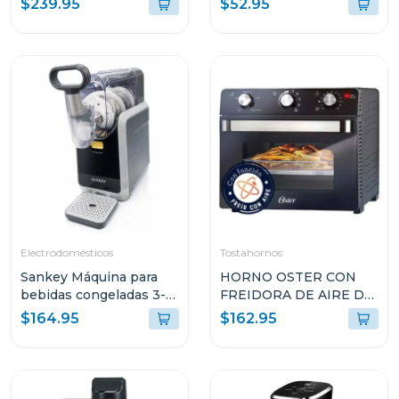
$239.95
$52.95
10000PA SENSOR LDS
cocinar ke65d
BLANCO S40 V81
Electrodomésticos
Tostahornos
Sankey Máquina para
HORNO OSTER CON
bebidas congeladas 3-
FREIDORA DE AIRE DE
en-1 con pantalla tactil
22L CON
$164.95
$162.95
sl2001
RECUBRIMIENTO
ANTIADHERENTE
NEGRO TSSTTVMAF1N