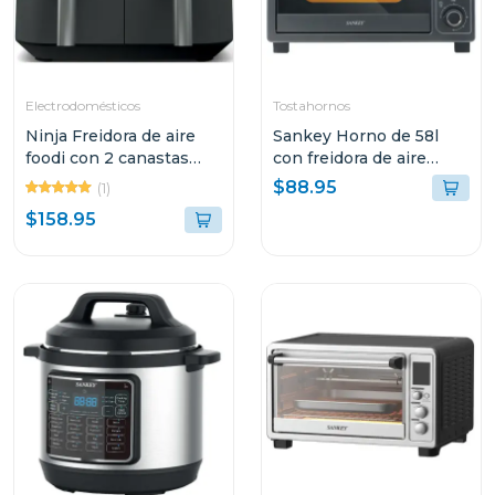
Electrodomésticos
Tostahornos
Ninja Freidora de aire
Sankey Horno de 58l
foodi con 2 canastas
con freidora de aire
dual zone
color negro fro58011
$88.95
(1)
$158.95