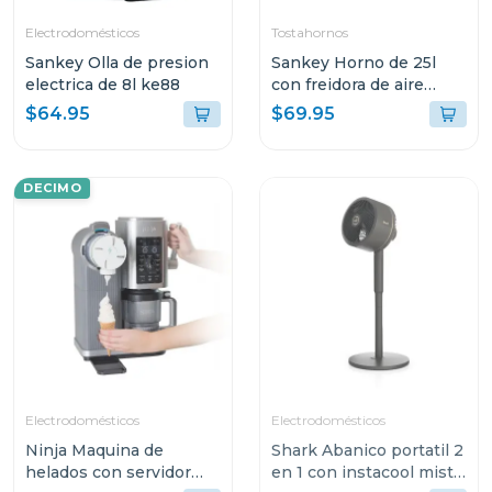
Electrodomésticos
Tostahornos
Sankey Olla de presion
Sankey Horno de 25l
electrica de 8l ke88
con freidora de aire
fro2509
$64.95
$69.95
DECIMO
Electrodomésticos
Electrodomésticos
Ninja Maquina de
Shark Abanico portatil 2
helados con servidor
en 1 con instacool mist