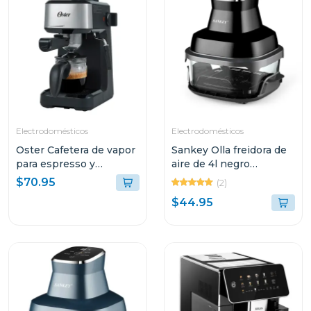
Electrodomésticos
Electrodomésticos
Oster Cafetera de vapor
Sankey Olla freidora de
para espresso y
aire de 4l negro
cappuccino capacidad
frw4057gb
$70.95
(2)
de 2 tazas stem3300
$44.95