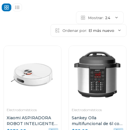
Mostrar:
24
Ordenar por:
El más nuevo
Electrodomésticos
Electrodomésticos
Xiaomi ASPIRADORA
Sankey Olla
ROBOT INTELIGENTE
multifuncional de 6l con
2-EN-1 SUCCIÓN
15 funciones para