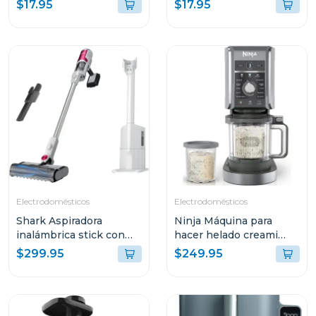
500w
500w
$17.95
$17.95
Electrodomésticos
Electrodomésticos
Shark Aspiradora
Ninja Máquina para
inalámbrica stick con
hacer helado creami
base de vaciado
deluxe 11 en 1
$299.95
$249.95
automático y filtro hepa
- serie clean & empty