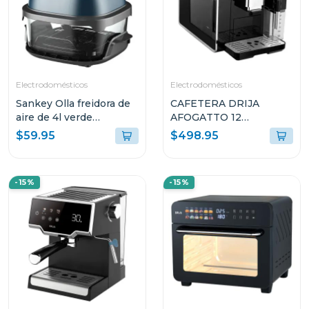
Electrodomésticos
Electrodomésticos
Sankey Olla freidora de
CAFETERA DRIJA
aire de 4l verde
AFOGATTO 12
frw4058gg
ESPRESSO Y
$59.95
$498.95
CAPUCCINO CON
PANEL DIGITAL Y
MOLINILLO
-15%
-15%
INTEGRADO