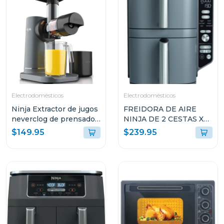
Electrodomésticos
Electrodomésticos
Ninja Extractor de jugos
FREIDORA DE AIRE
neverclog de prensado
NINJA DE 2 CESTAS XL
en frío 151
10QT COLOR GRIS
$149.95
$239.95
SL401