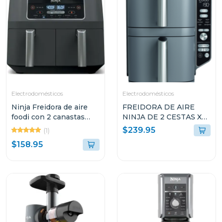
Electrodomésticos
Electrodomésticos
Ninja Freidora de aire
FREIDORA DE AIRE
foodi con 2 canastas
NINJA DE 2 CESTAS XL
dual zone
10QT COLOR GRIS
$239.95
(1)
SL401
$158.95