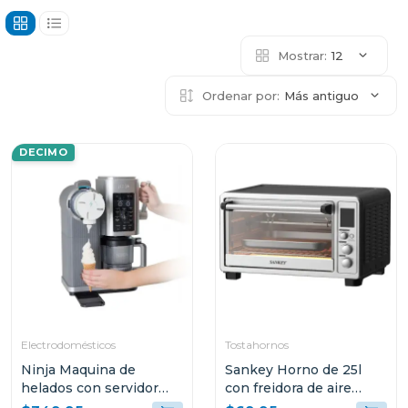
Mostrar:
12
Ordenar por:
Más antiguo
DECIMO
Electrodomésticos
Tostahornos
Ninja Maquina de
Sankey Horno de 25l
helados con servidor
con freidora de aire
swirl by creami 701
fro2509