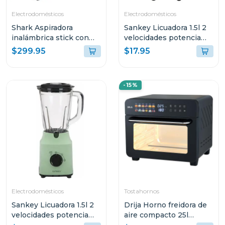
Electrodomésticos
Electrodomésticos
Shark Aspiradora
Sankey Licuadora 1.5l 2
inalámbrica stick con
velocidades potencia
base de vaciado
500w
$299.95
$17.95
automático y filtro hepa
- serie clean & empty
-15%
Electrodomésticos
Tostahornos
Sankey Licuadora 1.5l 2
Drija Horno freidora de
velocidades potencia
aire compacto 25l