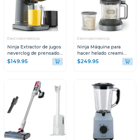
Electrodomésticos
Electrodomésticos
Ninja Extractor de jugos
Ninja Máquina para
neverclog de prensado
hacer helado creami
en frío 151
deluxe 11 en 1
$149.95
$249.95