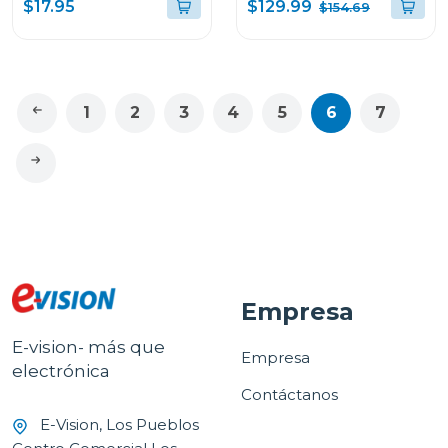
500w
bruschetta
$129.99
$17.95
$154.69
1
2
3
4
5
6
7
Empresa
E-vision- más que
Empresa
electrónica
Contáctanos
E-Vision, Los Pueblos