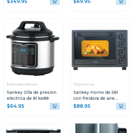
$349.95
$69.95
Electrodomésticos
Tostahornos
Sankey Olla de presion
Sankey Horno de 58l
electrica de 8l ke88
con freidora de aire
color negro fro58011
$64.95
$88.95