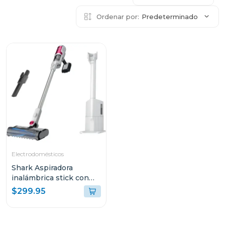
Ordenar por:
Predeterminado
Electrodomésticos
Shark Aspiradora
inalámbrica stick con
base de vaciado
$299.95
automático y filtro hepa
- serie clean & empty