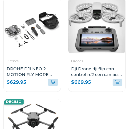
Drones
Drones
DRONE DJI NEO 2
Dji Drone dji flip con
MOTION FLY MORE
control rc2 con camara
COMBO
4k uhd
$629.95
$669.95
DECIMO