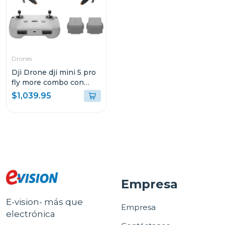
Drones
Dji Drone dji mini 5 pro
fly more combo con
control remoto rc-n3
$1,039.95
Empresa
E-vision- más que
Empresa
electrónica