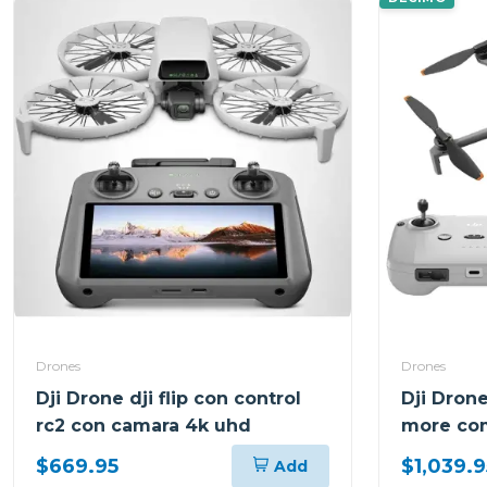
Drones
Drones
Dji Drone dji flip con control
Dji Drone
rc2 con camara 4k uhd
more com
remoto r
$669.95
$1,039.9
Add