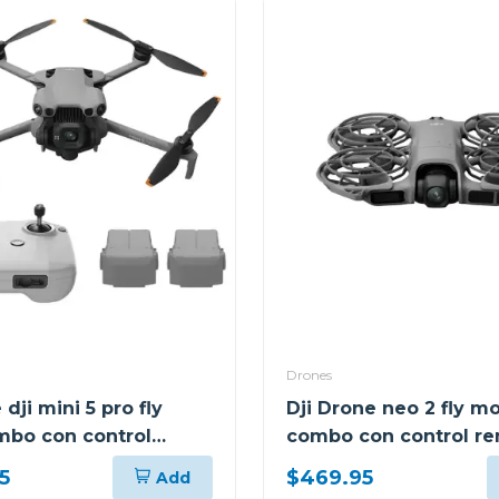
Drones
 dji mini 5 pro fly
Dji Drone neo 2 fly m
bo con control
combo con control re
c-n3
n3 en225
5
$469.95
Add