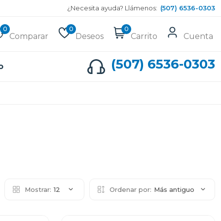
¿Necesita ayuda? Llámenos:
(507) 6536-0303
0
0
0
Comparar
Deseos
Carrito
Cuenta
(507) 6536-0303
o
Mostrar:
12
Ordenar por:
Más antiguo