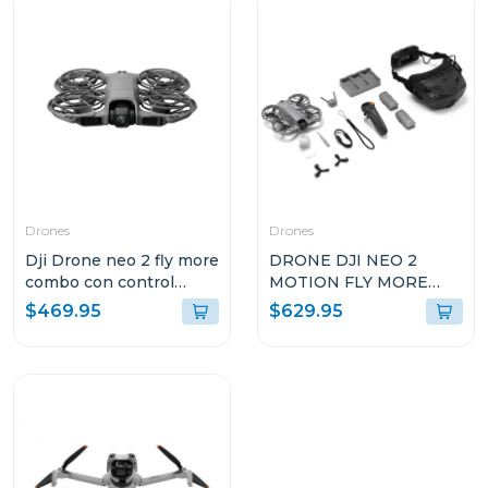
Drones
Drones
Dji Drone neo 2 fly more
DRONE DJI NEO 2
combo con control
MOTION FLY MORE
remoto rc-n3 en225
COMBO
$469.95
$629.95