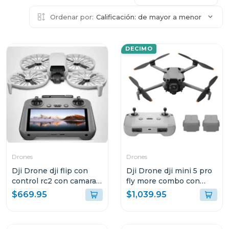
Ordenar por:
Calificación: de mayor a menor
DECIMO
Drones
Drones
Dji Drone dji flip con
Dji Drone dji mini 5 pro
control rc2 con camara
fly more combo con
4k uhd
control remoto rc-n3
$669.95
$1,039.95