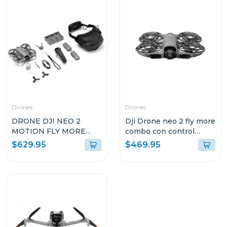
Drones
Drones
DRONE DJI NEO 2
Dji Drone neo 2 fly more
MOTION FLY MORE
combo con control
COMBO
remoto rc-n3 en225
$629.95
$469.95