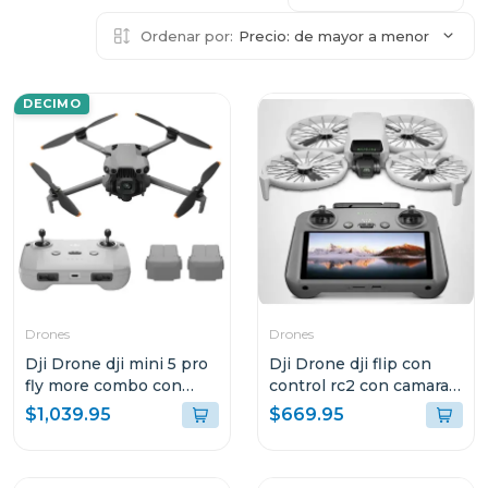
Ordenar por:
Precio: de mayor a menor
DECIMO
Drones
Drones
Dji Drone dji mini 5 pro
Dji Drone dji flip con
fly more combo con
control rc2 con camara
control remoto rc-n3
4k uhd
$1,039.95
$669.95