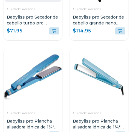
Cuidado Personal
Cuidado Personal
Babyliss pro Secador de
Babyliss pro Secador de
cabello turbo pro
cabello grande nano
2000w 6 velocidades
titanium protofino
$71.95
$114.95
307
2000w 6610n
Cuidado Personal
Cuidado Personal
Babyliss pro Plancha
Babyliss pro Plancha
alisadora iónica de 1¾"
alisadora iónica de 1¼"