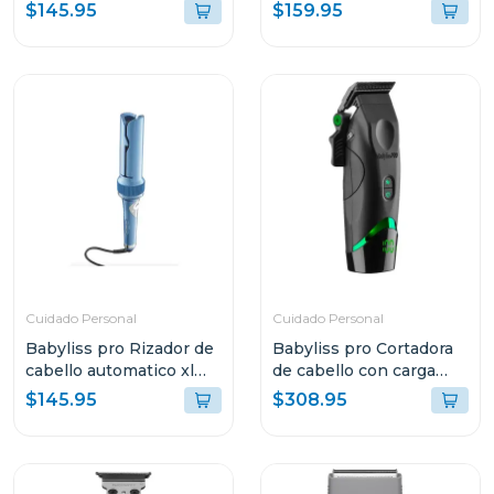
nano titanium 4094tux
nano titanium 9125tux
$145.95
$159.95
Cuidado Personal
Cuidado Personal
Babyliss pro Rizador de
Babyliss pro Cortadora
cabello automatico xl
de cabello con carga
miracurlpro 100xlux
inalámbrica x tomb45
$145.95
$308.95
t45c