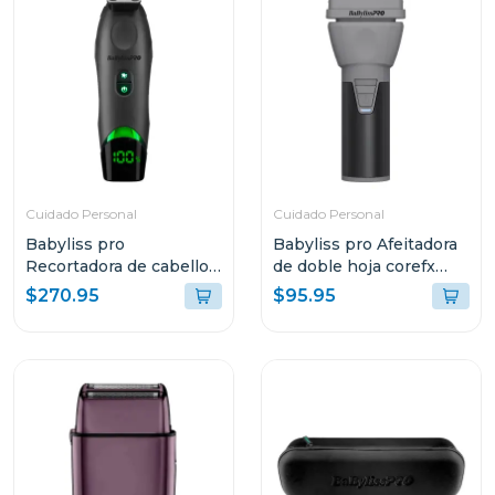
Cuidado Personal
Cuidado Personal
Babyliss pro
Babyliss pro Afeitadora
Recortadora de cabello
de doble hoja corefx
de carga inalámbrica x
75fs2
$270.95
$95.95
tomb45 t45t