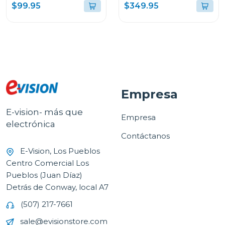
SMOOTHSTYLE HT202
EN-1 NINJA CON
$99.95
$349.95
ALISADORA DE AIRE
HD641S
Empresa
E-vision- más que
Empresa
electrónica
Contáctanos
E-Vision, Los Pueblos
Centro Comercial Los
Pueblos (Juan Díaz)
Detrás de Conway, local A7
(507) 217-7661
sale@evisionstore.com