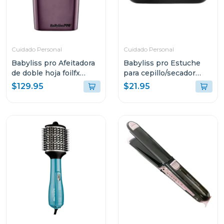
Cuidado Personal
Cuidado Personal
Babyliss pro Afeitadora
Babyliss pro Estuche
de doble hoja foilfx
para cepillo/secador
edicion limitada s2p
takt1
$129.95
$21.95