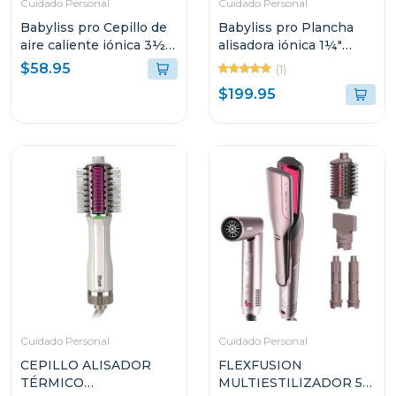
Cuidado Personal
Cuidado Personal
Babyliss pro Cepillo de
Babyliss pro Plancha
aire caliente iónica 3½"
alisadora iónica 1¼"
ovalado nano azul
nano titanium rosada
$58.95
(1)
titanium350ux
optima 3000tux
$199.95
Cuidado Personal
Cuidado Personal
CEPILLO ALISADOR
FLEXFUSION
TÉRMICO
MULTIESTILIZADOR 5-