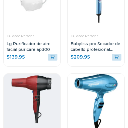
Cuidado Personal
Cuidado Personal
Lg Purificador de aire
Babyliss pro Secador de
facial puricare ap300
cabello profesional
italiano nano titanium
$139.95
$209.95
de alta velocidad falcon
xl 2000w 8550ux