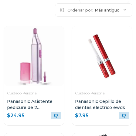
Ordenar por:
Más antiguo
Cuidado Personal
Cuidado Personal
Panasonic Asistente
Panasonic Cepillo de
pedicure de 2
dientes electrico ewds
velocidades
$24.95
$7.95