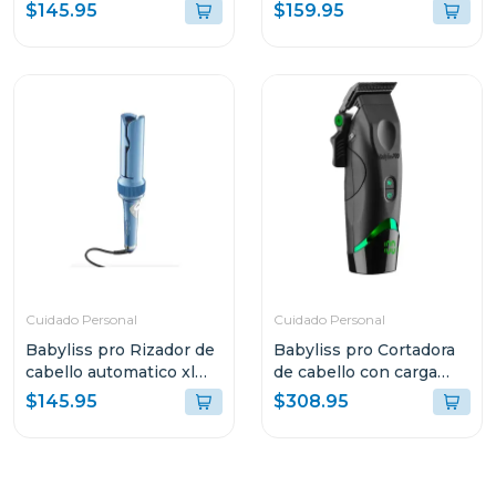
nano titanium 4094tux
nano titanium 9125tux
$145.95
$159.95
Cuidado Personal
Cuidado Personal
Babyliss pro Rizador de
Babyliss pro Cortadora
cabello automatico xl
de cabello con carga
miracurlpro 100xlux
inalámbrica x tomb45
$145.95
$308.95
t45c