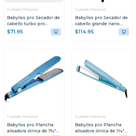
Cuidado Personal
Cuidado Personal
Babyliss pro Secador de
Babyliss pro Secador de
cabello turbo pro
cabello grande nano
2000w 6 velocidades
titanium protofino
$71.95
$114.95
307
2000w 6610n
Cuidado Personal
Cuidado Personal
Babyliss pro Plancha
Babyliss pro Plancha
alisadora iónica de 1¾"
alisadora iónica de 1¼"