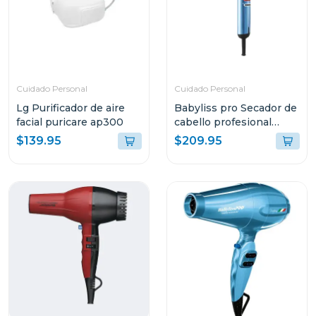
Cuidado Personal
Cuidado Personal
Lg Purificador de aire
Babyliss pro Secador de
facial puricare ap300
cabello profesional
italiano nano titanium
$139.95
$209.95
de alta velocidad falcon
xl 2000w 8550ux