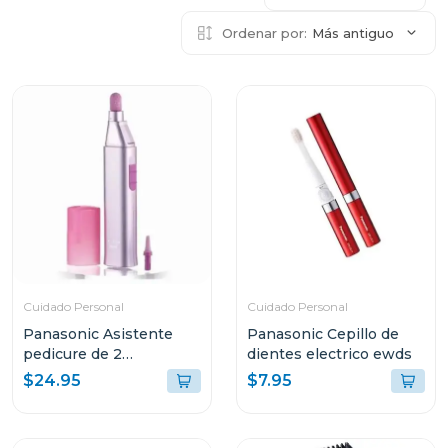
Ordenar por:
Más antiguo
Cuidado Personal
Cuidado Personal
Panasonic Asistente
Panasonic Cepillo de
pedicure de 2
dientes electrico ewds
velocidades
$24.95
$7.95