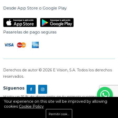
Desde App Store o Google Play
Pasarelas de pago seguras
Derechos de autor © 2026 E Vision, S.A. Todos los derechos
reservados.
Síguenos
Hasta un 15 % de descuento en tu primera suscripción
Your experience on this site will be improved by allowing
cookies
Cookie Policy
0
Permitir cookies
Inicio
Shop
Carrito
Buscar
Cuenta