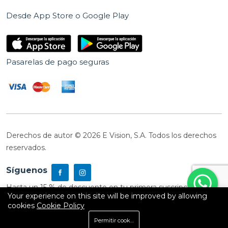
Desde App Store o Google Play
Pasarelas de pago seguras
Derechos de autor © 2026 E Vision, S.A. Todos los derechos
reservados.
Síguenos
Hasta un 15 % de descuento en tu primera suscripción
Your experience on this site will be improved by allowing
cookies
Cookie Policy
0
Permitir cookies
Inicio
Shop
Carrito
Buscar
Cuenta