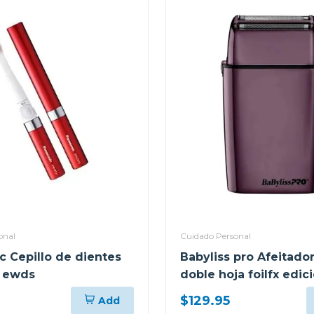
onal
Cuidado Personal
c Cepillo de dientes
Babyliss pro Afeitado
o ewds
doble hoja foilfx edic
limitada s2p
$129.95
Add