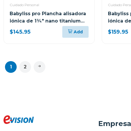
Cuidado Personal
Cuidado Pers
Babyliss pro Plancha alisadora
Babyliss 
iónica de 1¾" nano titanium
iónica d
4094tux
9125tux
$145.95
$159.95
Add
1
2
Empres