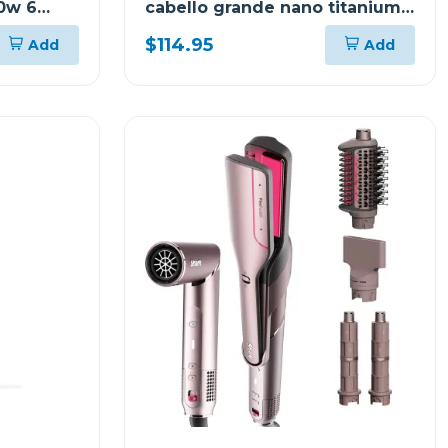
00w 6
cabello grande nano titanium
protofino 2000w 6610n
$114.95
Add
Add