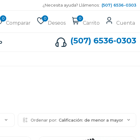
¿Necesita ayuda? Llámenos:
(507) 6536-0303
0
0
0
Comparar
Deseos
Carrito
Cuenta
(507) 6536-0303
o
2
Ordenar por:
Calificación: de menor a mayor