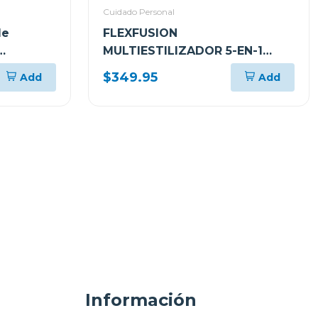
Cuidado Personal
de
FLEXFUSION
MULTIESTILIZADOR 5-EN-1
NINJA CON ALISADORA DE AIRE
$349.95
Add
Add
HD641S
Información