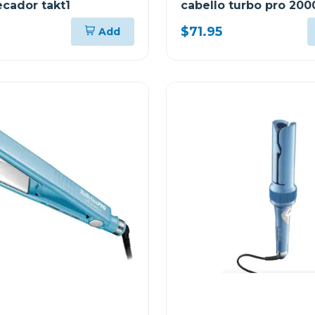
ecador takt1
cabello turbo pro 20
velocidades 307
$71.95
Add