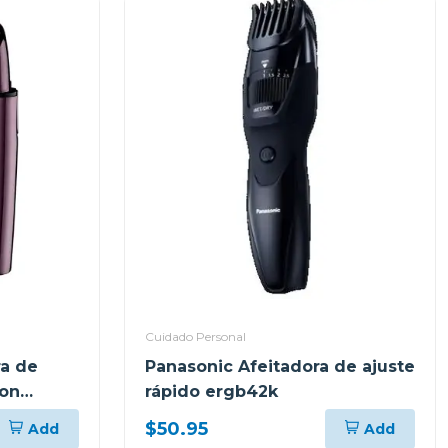
Cuidado Personal
ra de
Panasonic Afeitadora de ajuste
ion
rápido ergb42k
$50.95
Add
Add