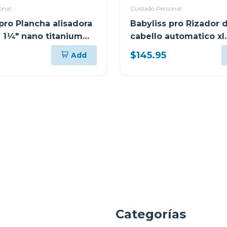
onal
Cuidado Personal
pro Plancha alisadora
Babyliss pro Rizador 
e 1¼" nano titanium
cabello automatico xl
miracurlpro 100xlux
$145.95
Add
a
Categorías