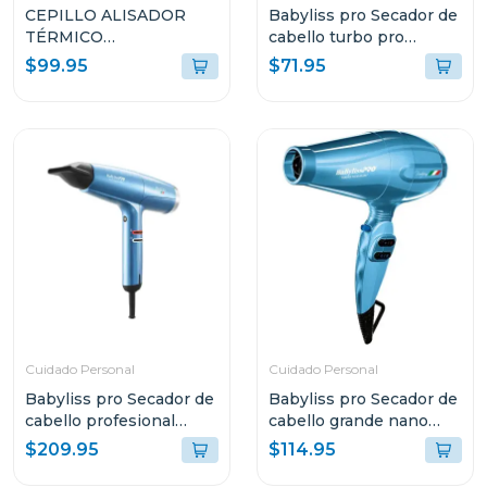
CEPILLO ALISADOR
Babyliss pro Secador de
TÉRMICO
cabello turbo pro
SMOOTHSTYLE HT202
2000w 6 velocidades
$99.95
$71.95
307
Cuidado Personal
Cuidado Personal
Babyliss pro Secador de
Babyliss pro Secador de
cabello profesional
cabello grande nano
italiano nano titanium
titanium protofino
$209.95
$114.95
de alta velocidad falcon
2000w 6610n
xl 2000w 8550ux