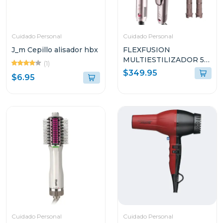
Cuidado Personal
Cuidado Personal
J_m Cepillo alisador hbx
FLEXFUSION
MULTIESTILIZADOR 5-
(1)
EN-1 NINJA CON
$349.95
$6.95
ALISADORA DE AIRE
HD641S
Cuidado Personal
Cuidado Personal