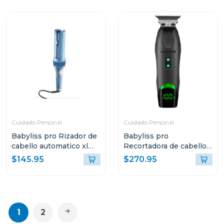
Cuidado Personal
Cuidado Personal
Babyliss pro Rizador de
Babyliss pro
cabello automatico xl
Recortadora de cabello
miracurlpro 100xlux
de carga inalámbrica x
$145.95
$270.95
tomb45 t45t
1
2