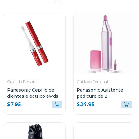
Cuidado Personal
Cuidado Personal
Panasonic Cepillo de
Panasonic Asistente
dientes electrico ewds
pedicure de 2
velocidades
$7.95
$24.95