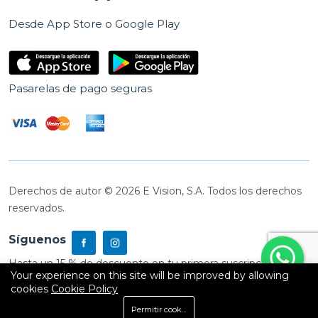
Desde App Store o Google Play
Pasarelas de pago seguras
Derechos de autor © 2026 E Vision, S.A. Todos los derechos
reservados.
Síguenos
Hasta un 15 % de descuento en tu primera suscripción
Your experience on this site will be improved by allowing
cookies
Cookie Policy
0
Permitir cookies
Inicio
Shop
Carrito
Buscar
Cuenta