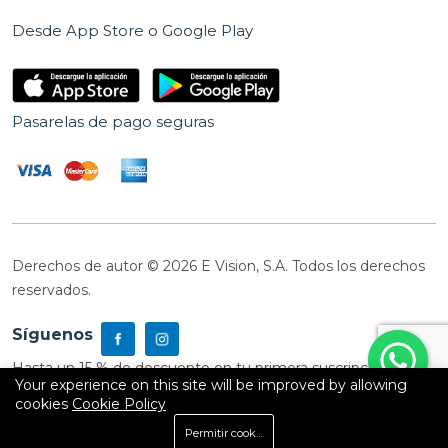
Desde App Store o Google Play
Pasarelas de pago seguras
Derechos de autor © 2026 E Vision, S.A. Todos los derechos
reservados.
Síguenos
Hasta un 15 % de descuento en tu primera suscripción
Your experience on this site will be improved by allowing
cookies
Cookie Policy
0
Permitir cookies
Inicio
Shop
Carrito
Buscar
Cuenta