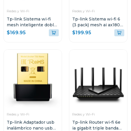
Redes y Wi-Fi
Redes y Wi-Fi
Tp-link Sistema wi-fi
Tp-link Sistema wi-fi 6
mesh inteligente doble
(3 pack) mesh ai ax1800
banda a1900 3 pack
3 pack decox20
$169.95
$199.95
Redes y Wi-Fi
Redes y Wi-Fi
Tp-link Adaptador usb
Tp-link Router wi-fi 6e
inalámbrico nano usb
ia gigabit triple banda