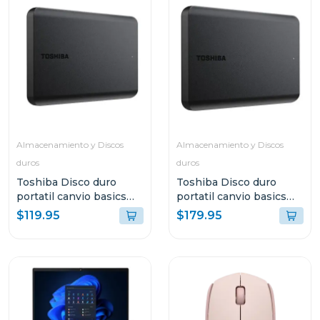
Almacenamiento y Discos
Almacenamiento y Discos
duros
duros
Toshiba Disco duro
Toshiba Disco duro
portatil canvio basics
portatil canvio basics
hdd de 2tb hdtb520xk
hdd de 4tb hdtb540xk
$119.95
$179.95