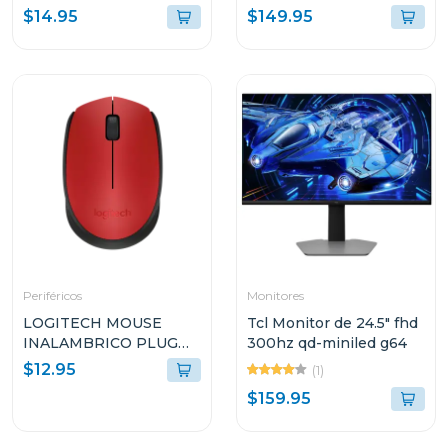
de doble banda ac600
axe5400
$14.95
$149.95
t2u nano
Periféricos
Monitores
LOGITECH MOUSE
Tcl Monitor de 24.5" fhd
INALAMBRICO PLUG
300hz qd-miniled g64
AND PLAY ROJO M170
$12.95
(1)
$159.95