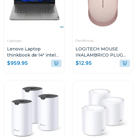
Laptops
Periféricos
Lenovo Laptop
LOGITECH MOUSE
thinkbook de 14" intel
INALAMBRICO PLUG
core i7 512GB SSD
AND PLAY ROSADO
$959.95
$12.95
21DH00M8GJ
M170