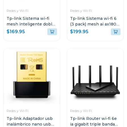
Redes y Wi-Fi
Redes y Wi-Fi
Tp-link Sistema wi-fi
Tp-link Sistema wi-fi 6
mesh inteligente doble
(3 pack) mesh ai ax1800
banda a1900 3 pack
3 pack decox20
$169.95
$199.95
Redes y Wi-Fi
Redes y Wi-Fi
Tp-link Adaptador usb
Tp-link Router wi-fi 6e
inalámbrico nano usb
ia gigabit triple banda