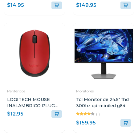
de doble banda ac600
axe5400
$14.95
$149.95
t2u nano
Periféricos
Monitores
LOGITECH MOUSE
Tcl Monitor de 24.5" fhd
INALAMBRICO PLUG
300hz qd-miniled g64
AND PLAY ROJO M170
$12.95
(1)
$159.95