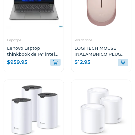
Laptops
Periféricos
Lenovo Laptop
LOGITECH MOUSE
thinkbook de 14" intel
INALAMBRICO PLUG
core i7 512GB SSD
AND PLAY ROSADO
$959.95
$12.95
21DH00M8GJ
M170