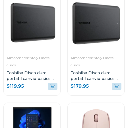
Almacenamiento y Discos
Almacenamiento y Discos
duros
duros
Toshiba Disco duro
Toshiba Disco duro
portatil canvio basics
portatil canvio basics
hdd de 2tb hdtb520xk
hdd de 4tb hdtb540xk
$119.95
$179.95