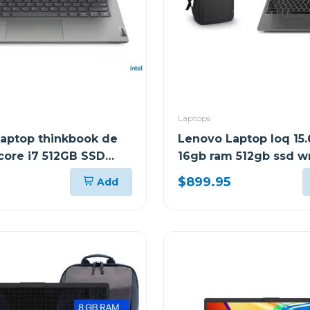
Laptops
aptop thinkbook de
Lenovo Laptop loq 15.
 core i7 512GB SSD
16gb ram 512gb ssd w
8GJ
home sl gris luna arp9
$899.95
Add
mochila lenovo 83jc0