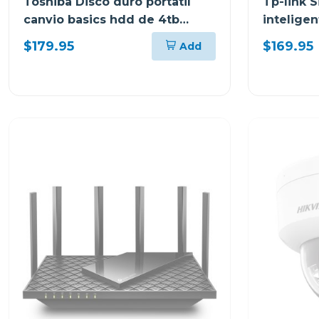
Toshiba Disco duro portatil
Tp-link 
canvio basics hdd de 4tb
intelige
hdtb540xk
3 pack
$179.95
$169.95
Add