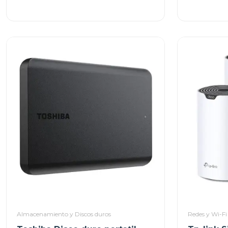
Almacenamiento y Discos duros
Redes y Wi-Fi