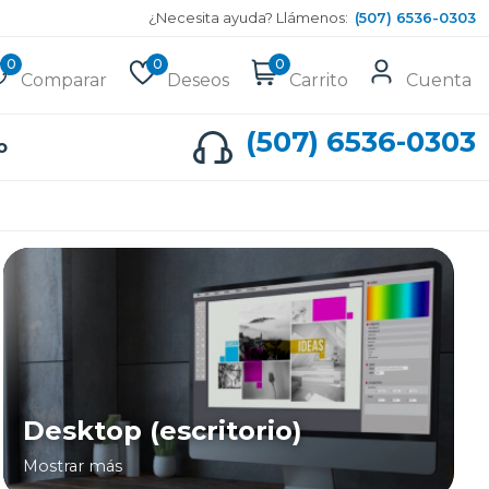
¿Necesita ayuda? Llámenos:
(507) 6536-0303
0
0
0
Comparar
Deseos
Carrito
Cuenta
(507) 6536-0303
o
Desktop (escritorio)
Mostrar más