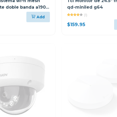
Sistema wi-fi mesh
Tcl Monitor de 24.5" 
nte doble banda a1900
qd-miniled g64
(1)
Add
$159.95