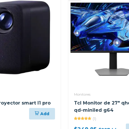
Monitores
royector smart l1 pro
Tcl Monitor de 27" qh
qd-miniled g64
Add
(1)