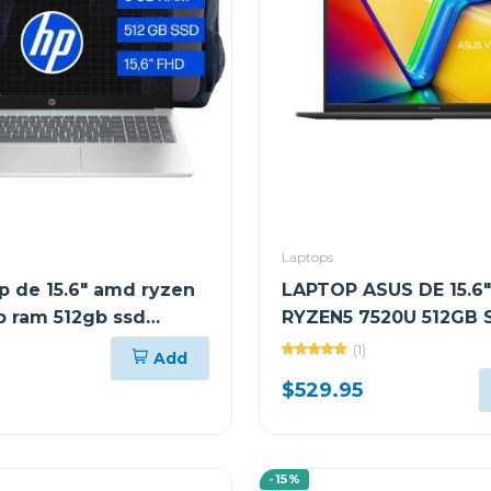
Laptops
p de 15.6" amd ryzen
LAPTOP ASUS DE 15.6
b ram 512gb ssd
RYZEN5 7520U 512GB 
RAM VIVOBOOK GO E
(1)
Add
$529.95
-15%