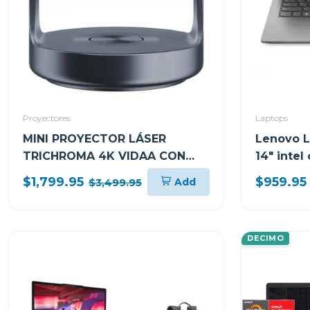
Proyectores
Laptops
MINI PROYECTOR LÁSER
Lenovo L
TRICHROMA 4K VIDAA CON
14" intel
SUBWOOFER INTEGRADO
21DH00M
$1,799.95
$959.95
Add
$3,499.95
C2ULTRA
DECIMO