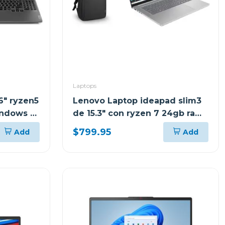
Laptops
6" ryzen5
Lenovo Laptop ideapad slim3
ndows 11
de 15.3" con ryzen 7 24gb ram
 +
y 512gb ssd windows 11
$799.95
Add
Add
03t
83K700ECGJ