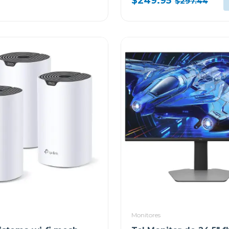
$249.95
$297.44
Monitores