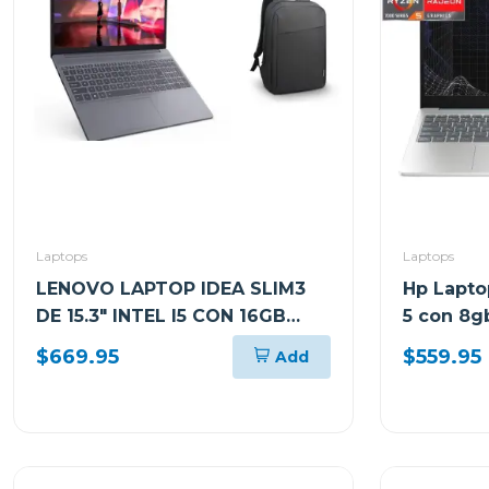
Laptops
Laptops
LENOVO LAPTOP IDEA SLIM3
Hp Lapto
DE 15.3" INTEL I5 CON 16GB
5 con 8g
RAM Y 512GB SSD WINDOWS 11
15fc0250
$669.95
$559.95
Add
HOME SL IRH10 + MOCHILA
83K100PTGJ