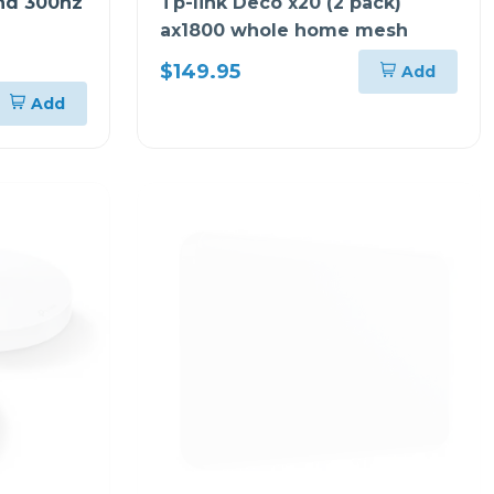
fhd 300hz
Tp-link Deco x20 (2 pack)
ax1800 whole home mesh
$149.95
Add
Add