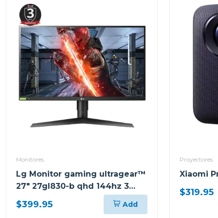
Monitores
Proyectores
Lg Monitor gaming ultragear™
Xiaomi P
27" 27gl830-b qhd 144hz 3
$319.95
años de garantía
$399.95
Add