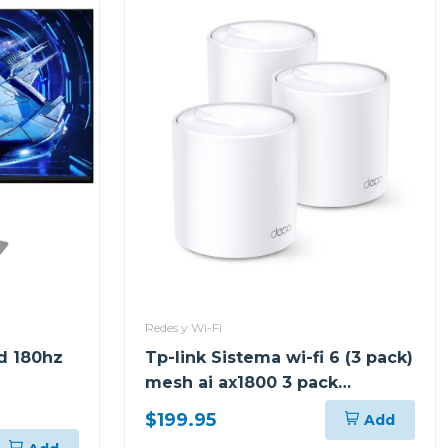
Redes y Wi-Fi
d 180hz
Tp-link Sistema wi-fi 6 (3 pack)
mesh ai ax1800 3 pack
decox20
$199.95
Add