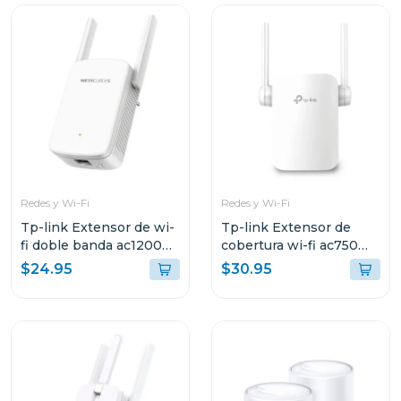
Redes y Wi-Fi
Redes y Wi-Fi
Tp-link Extensor de wi-
Tp-link Extensor de
fi doble banda ac1200
cobertura wi-fi ac750
e30
link backup re
$24.95
$30.95