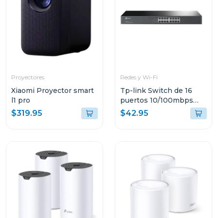
Proyectores
Redes y Wi-Fi
Xiaomi Proyector smart
Tp-link Switch de 16
l1 pro
puertos 10/100mbps
para montaje en rack
$319.95
$42.95
tlsf10