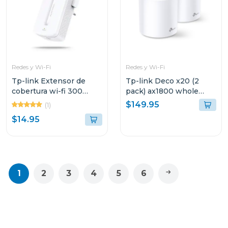
Redes y Wi-Fi
Redes y Wi-Fi
Tp-link Extensor de
Tp-link Deco x20 (2
cobertura wi-fi 300
pack) ax1800 whole
mbps mw300
home mesh
$149.95
(1)
$14.95
1
2
3
4
5
6