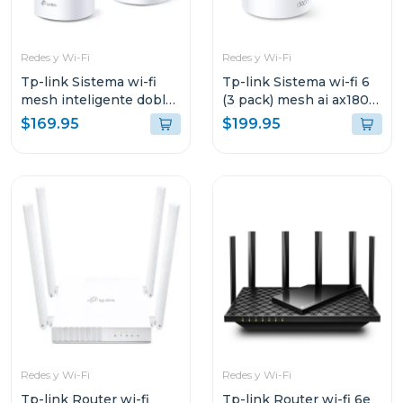
Redes y Wi-Fi
Redes y Wi-Fi
Tp-link Sistema wi-fi
Tp-link Sistema wi-fi 6
mesh inteligente doble
(3 pack) mesh ai ax1800
banda a1900 3 pack
3 pack decox20
$169.95
$199.95
Redes y Wi-Fi
Redes y Wi-Fi
Tp-link Router wi-fi
Tp-link Router wi-fi 6e