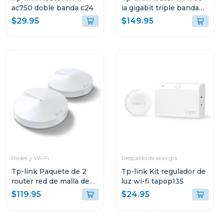
ac750 doble banda c24
ia gigabit triple banda
axe5400
$29.95
$149.95
Redes y Wi-Fi
Respaldo de energía
Tp-link Paquete de 2
Tp-link Kit regulador de
router red de malla de
luz wi-fi tapop135
wi-fi whole home mesh
$119.95
$24.95
ac1300 deco m5