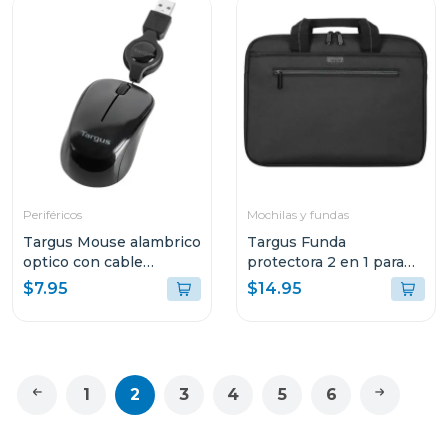
Periféricos
Mochilas y fundas
Targus Mouse alambrico
Targus Funda
optico con cable
protectora 2 en 1 para
retractil amu75
laptop de 14"
$7.95
$14.95
1
2
3
4
5
6