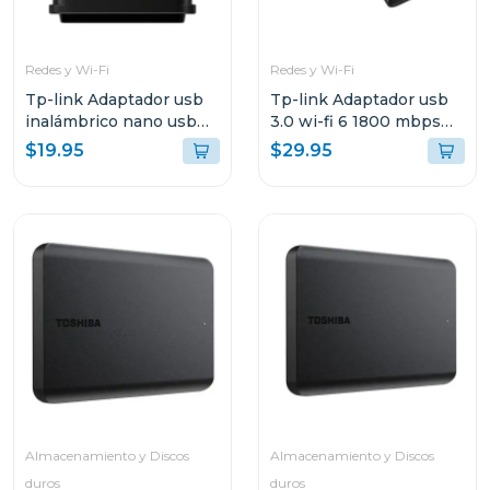
Redes y Wi-Fi
Redes y Wi-Fi
Tp-link Adaptador usb
Tp-link Adaptador usb
inalámbrico nano usb
3.0 wi-fi 6 1800 mbps
de doble banda ac1300
tx20u
$19.95
$29.95
t3u nano
Almacenamiento y Discos
Almacenamiento y Discos
duros
duros