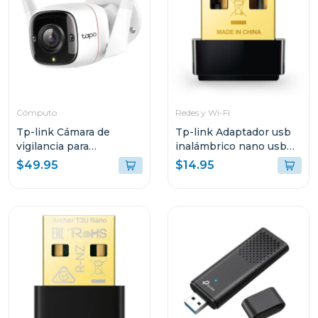
Cómputo
Redes y Wi-Fi
Tp-link Cámara de
Tp-link Adaptador usb
vigilancia para
inalámbrico nano usb
exteriores con visión
de doble banda ac600
$49.95
$14.95
nocturna y detección ia
t2u nano
c310