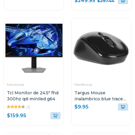
$249.95
$297.44
INALAMBRICO NEGRO
MK540
Monitores
Periféricos
Tcl Monitor de 24.5" fhd
Targus Mouse
300hz qd-miniled g64
inalambrico blue trace
optico color negro
$9.95
(1)
$159.95