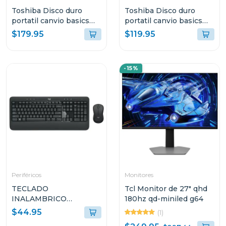
Toshiba Disco duro
Toshiba Disco duro
portatil canvio basics
portatil canvio basics
hdd de 4tb hdtb540xk
hdd de 2tb hdtb520xk
$179.95
$119.95
-15%
Periféricos
Monitores
TECLADO
Tcl Monitor de 27" qhd
INALAMBRICO
180hz qd-miniled g64
ADVANCED LOGITECH
$44.95
(1)
CON MOUSE