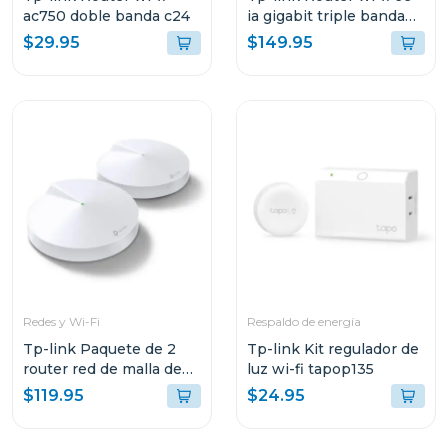
ac750 doble banda c24
ia gigabit triple banda
axe5400
$29.95
$149.95
Redes y Wi-Fi
Respaldo de energía
Tp-link Paquete de 2
Tp-link Kit regulador de
router red de malla de
luz wi-fi tapop135
wi-fi whole home mesh
$119.95
$24.95
ac1300 deco m5