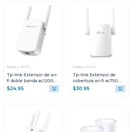
Redes y Wi-Fi
Redes y Wi-Fi
Tp-link Extensor de wi-
Tp-link Extensor de
fi doble banda ac1200
cobertura wi-fi ac750
e30
link backup re
$24.95
$30.95