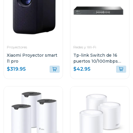
Proyectores
Redes y Wi-Fi
Xiaomi Proyector smart
Tp-link Switch de 16
l1 pro
puertos 10/100mbps
para montaje en rack
$319.95
$42.95
tlsf10