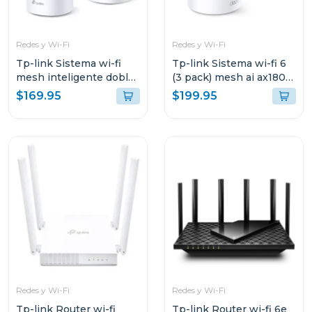
Redes y Wi-Fi
Redes y Wi-Fi
Tp-link Sistema wi-fi
Tp-link Sistema wi-fi 6
mesh inteligente doble
(3 pack) mesh ai ax1800
banda a1900 3 pack
3 pack decox20
$169.95
$199.95
Redes y Wi-Fi
Redes y Wi-Fi
Tp-link Router wi-fi
Tp-link Router wi-fi 6e