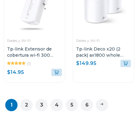
Redes y Wi-Fi
Redes y Wi-Fi
Tp-link Extensor de
Tp-link Deco x20 (2
cobertura wi-fi 300
pack) ax1800 whole
mbps mw300
home mesh
$149.95
(1)
$14.95
1
2
3
4
5
6