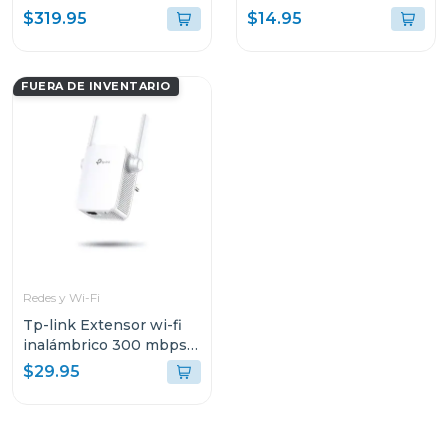
dispositivo 1 año
$319.95
$14.95
FUERA DE INVENTARIO
Redes y Wi-Fi
Tp-link Extensor wi-fi
inalámbrico 300 mbps
con anternas externas
$29.95
855re