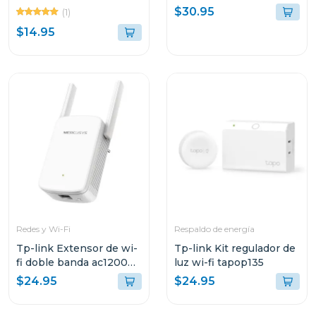
mbps mw300
link backup re
$30.95
(1)
$14.95
Redes y Wi-Fi
Respaldo de energía
Tp-link Extensor de wi-
Tp-link Kit regulador de
fi doble banda ac1200
luz wi-fi tapop135
e30
$24.95
$24.95