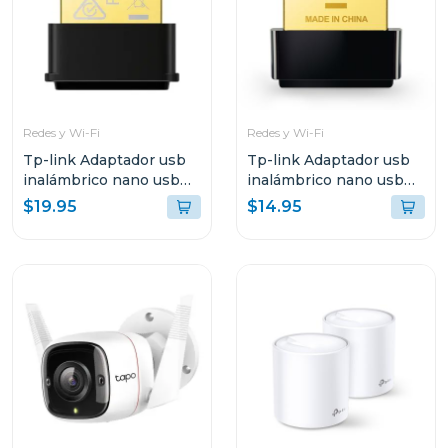
Redes y Wi-Fi
Redes y Wi-Fi
Tp-link Adaptador usb
Tp-link Adaptador usb
inalámbrico nano usb
inalámbrico nano usb
de doble banda ac1300
de doble banda ac600
$19.95
$14.95
t3u nano
t2u nano