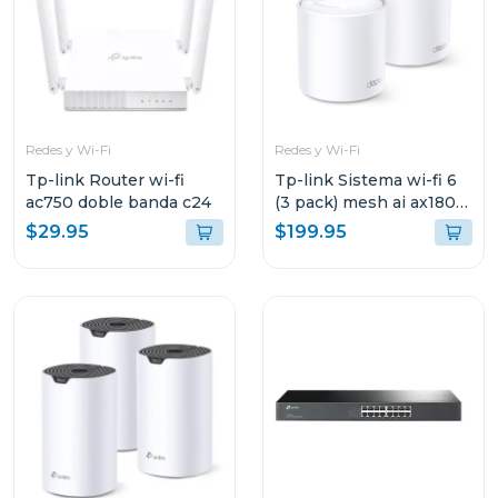
Redes y Wi-Fi
Redes y Wi-Fi
Tp-link Router wi-fi
Tp-link Sistema wi-fi 6
ac750 doble banda c24
(3 pack) mesh ai ax1800
3 pack decox20
$29.95
$199.95