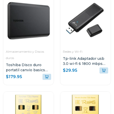
Almacenamiento y Discos
Redes y Wi-Fi
duros
Tp-link Adaptador usb
3.0 wi-fi 6 1800 mbps
Toshiba Disco duro
tx20u
portatil canvio basics
$29.95
hdd de 4tb hdtb540xk
$179.95