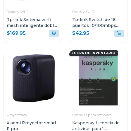
Redes y Wi-Fi
Redes y Wi-Fi
Tp-link Sistema wi-fi
Tp-link Switch de 16
mesh inteligente doble
puertos 10/100mbps
banda a1900 3 pack
para montaje en rack
$169.95
$42.95
tlsf10
FUERA DE INVENTARIO
Proyectores
Licencias para software
Xiaomi Proyector smart
Kaspersky Licencia de
l1 pro
antivirus para 1