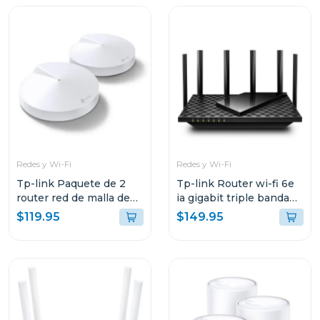
Redes y Wi-Fi
Redes y Wi-Fi
Tp-link Paquete de 2
Tp-link Router wi-fi 6e
router red de malla de
ia gigabit triple banda
wi-fi whole home mesh
axe5400
$119.95
$149.95
ac1300 deco m5