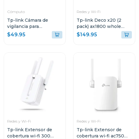
Cómputo
Redes y Wi-Fi
Tp-link Cámara de
Tp-link Deco x20 (2
vigilancia para
pack) ax1800 whole
exteriores con visión
home mesh
$49.95
$149.95
nocturna y detección ia
c310
Redes y Wi-Fi
Redes y Wi-Fi
Tp-link Extensor de
Tp-link Extensor de
cobertura wi-fi 300
cobertura wi-fi ac750