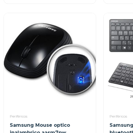
Periféricos
Periféricos
Samsung Mouse optico
Samsung 
inalambrico aasm7pw
bluetoot