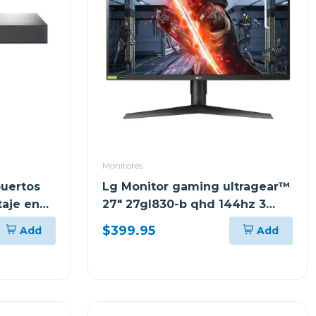
Monitores
puertos
Lg Monitor gaming ultragear™
aje en
27" 27gl830-b qhd 144hz 3
años de garantía
$399.95
Add
Add