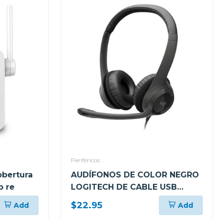
Periféricos
obertura
AUDÍFONOS DE COLOR NEGRO
p re
LOGITECH DE CABLE USB
TIPO-A CON MICROFONO PARA
$22.95
Add
Add
COMPUTADORAS H390