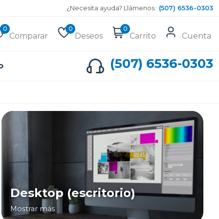
¿Necesita ayuda? Llámenos:
(507) 6536-0303
0
0
0
Comparar
Deseos
Carrito
Cuenta
(507) 6536-0303
o
Desktop (escritorio)
Mostrar más