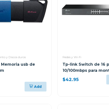
to y Discos duros
Redes y Wi-Fi
 Memoria usb de
Tp-link Switch de 16 
xm
10/100mbps para mont
rack tlsf10
$42.95
Add