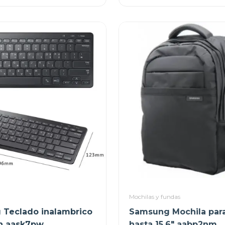
Mochilas y fundas
Teclado inalambrico
Samsung Mochila para
h aask7pw
hasta 15.6" aabp2nm