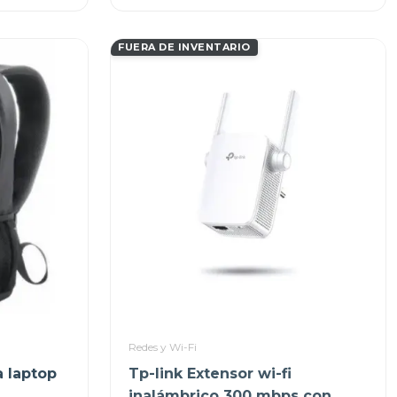
FUERA DE INVENTARIO
Redes y Wi-Fi
 laptop
Tp-link Extensor wi-fi
inalámbrico 300 mbps con