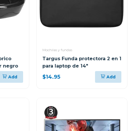
Mochilas y fundas
brico
Targus Funda protectora 2 en 1
or negro
para laptop de 14"
$14.95
Add
Add