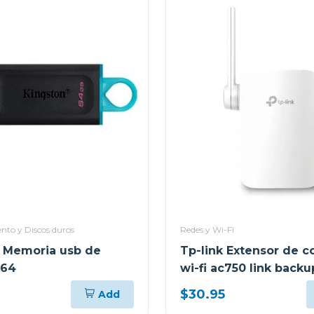
to y Discos duros
Redes y Wi-Fi
 Memoria usb de
Tp-link Extensor de c
x64
wi-fi ac750 link backu
$30.95
Add