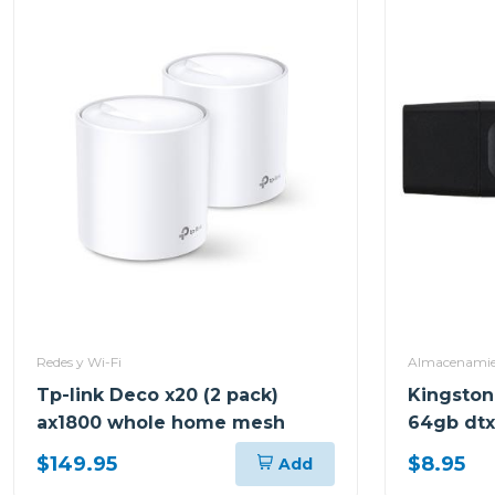
Redes y Wi-Fi
Almacenamien
Tp-link Deco x20 (2 pack)
Kingston
ax1800 whole home mesh
64gb dt
$149.95
$8.95
Add