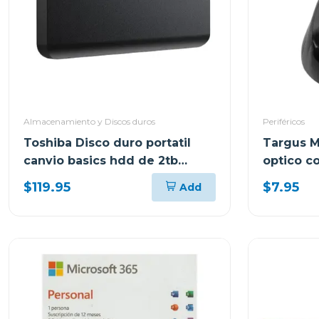
Almacenamiento y Discos duros
Periféricos
Toshiba Disco duro portatil
Targus M
canvio basics hdd de 2tb
optico co
hdtb520xk
amu75
$119.95
$7.95
Add