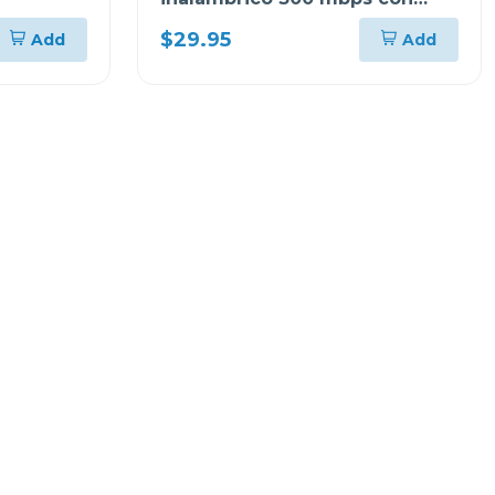
anternas externas 855re
$29.95
Add
Add