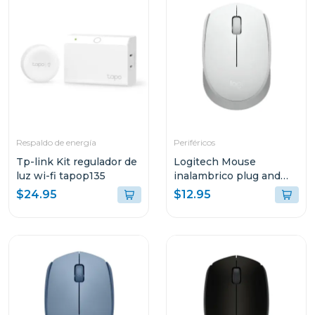
Respaldo de energía
Periféricos
Tp-link Kit regulador de
Logitech Mouse
luz wi-fi tapop135
inalambrico plug and
play white m170
$24.95
$12.95