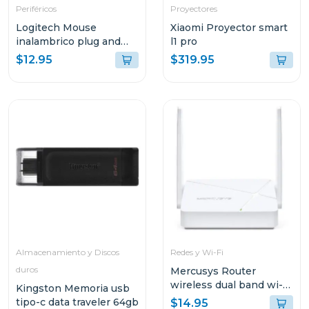
Periféricos
Proyectores
Logitech Mouse
Xiaomi Proyector smart
inalambrico plug and
l1 pro
play azul m170
$12.95
$319.95
Almacenamiento y Discos
Redes y Wi-Fi
duros
Mercusys Router
wireless dual band wi-fi
Kingston Memoria usb
ac750
tipo-c data traveler 64gb
$14.95