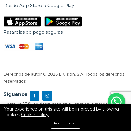
Desde App Store o Google Play
Pasarelas de pago seguras
Derechos de autor © 2026 E Vision, S.A. Todos los derechos
reservados.
Síguenos
Hasta un 15 % de descuento en tu primera suscripción
Your experience on this site will be improved by allowing
cookies
Cookie Policy
0
Permitir cookies
Inicio
Shop
Carrito
Buscar
Cuenta