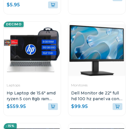
$5.95
DECIMO
Laptops
Monitores
Hp Laptop de 15.6" amd
Dell Monitor de 22" full
ryzen 5 con 8gb ram
hd 100 hz panel va con
512gb ssd 15fc0250
hdmi y vga
$559.95
$99.95
-15%