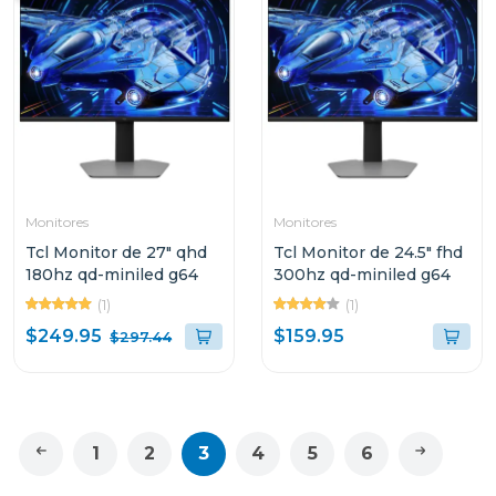
Monitores
Monitores
Tcl Monitor de 27" qhd
Tcl Monitor de 24.5" fhd
180hz qd-miniled g64
300hz qd-miniled g64
(1)
(1)
$249.95
$159.95
$297.44
1
2
3
4
5
6