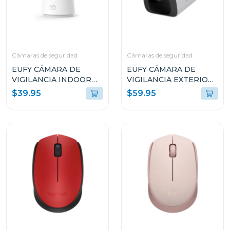
Cámaras de seguridad
Cámaras de seguridad
EUFY CÁMARA DE
EUFY CÁMARA DE
VIGILANCIA INDOOR
VIGILANCIA EXTERIOR
CAM C220 T8W11121
SOLOCAM S220
$39.95
$59.95
T8134121