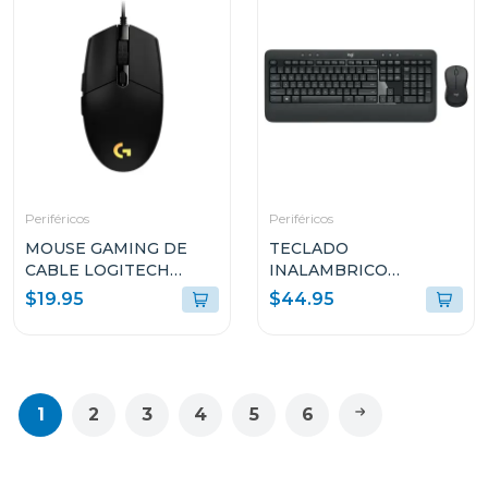
Periféricos
Periféricos
MOUSE GAMING DE
TECLADO
CABLE LOGITECH
INALAMBRICO
LYGHTSYNC DE
ADVANCED LOGITECH
$19.95
$44.95
8000DPI NEGRO G203
CON MOUSE
INALAMBRICO NEGRO
MK540
1
2
3
4
5
6