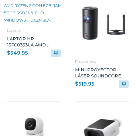
Laptops
LAPTOP HP
15FC0353LA AMD
RYZEN 5 CON 8GB RAM
$549.95
512GB SSD 15.6" FHD
Proyectores
WINDOWS 11 D6ZM8LA
MINI PROYECTOR
LÁSER SOUNDCORE
KIT NEBULA CAPSULA
$519.95
3 + STAND SOPORTE
KT071XPA62