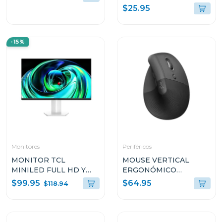
ADAPTADOR DE 128GB
$25.95
SDCS3128GB
-15%
Monitores
Periféricos
MONITOR TCL
MOUSE VERTICAL
MINILED FULL HD Y
ERGONÓMICO
100HZ 24G5
LOGITECH LIFT CON
$99.95
$64.95
$118.94
EASY-SWITCH MR0094