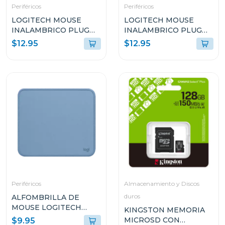
Periféricos
Periféricos
LOGITECH MOUSE
LOGITECH MOUSE
INALAMBRICO PLUG
INALAMBRICO PLUG
AND PLAY ROJO M170
AND PLAY ROSADO
$12.95
$12.95
M170
Periféricos
Almacenamiento y Discos
duros
ALFOMBRILLA DE
MOUSE LOGITECH
KINGSTON MEMORIA
956000038
MICROSD CON
$9.95