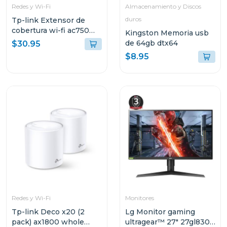
Redes y Wi-Fi
Almacenamiento y Discos
duros
Tp-link Extensor de
cobertura wi-fi ac750
Kingston Memoria usb
link backup re
de 64gb dtx64
$30.95
$8.95
Redes y Wi-Fi
Monitores
Tp-link Deco x20 (2
Lg Monitor gaming
pack) ax1800 whole
ultragear™ 27" 27gl830-