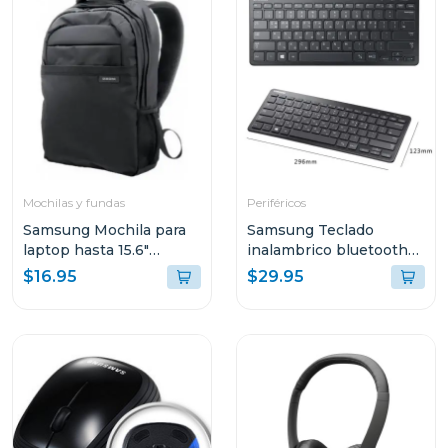
Mochilas y fundas
Periféricos
Samsung Mochila para
Samsung Teclado
laptop hasta 15.6"
inalambrico bluetooth
aabp2nm
aask7pw
$16.95
$29.95