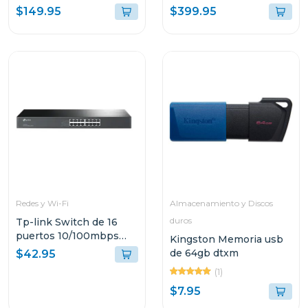
home mesh
b qhd 144hz 3 años de
$149.95
$399.95
garantía
Redes y Wi-Fi
Almacenamiento y Discos
duros
Tp-link Switch de 16
puertos 10/100mbps
Kingston Memoria usb
para montaje en rack
de 64gb dtxm
$42.95
tlsf10
(1)
$7.95