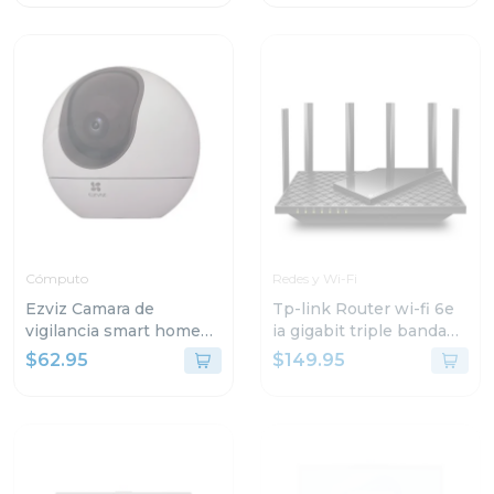
Cómputo
Redes y Wi-Fi
Ezviz Camara de
Tp-link Router wi-fi 6e
vigilancia smart home
ia gigabit triple banda
camera 3k h6
axe5400
$62.95
$149.95