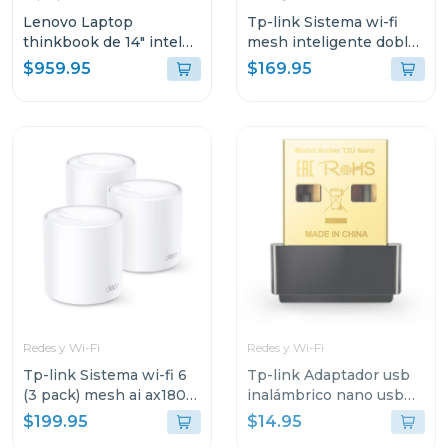
Lenovo Laptop
Tp-link Sistema wi-fi
thinkbook de 14" intel
mesh inteligente doble
core i7 512GB SSD
banda a1900 3 pack
$959.95
$169.95
21DH00M8GJ
Redes y Wi-Fi
Redes y Wi-Fi
Tp-link Sistema wi-fi 6
Tp-link Adaptador usb
(3 pack) mesh ai ax1800
inalámbrico nano usb
3 pack decox20
de doble banda ac600
$199.95
$14.95
t2u nano