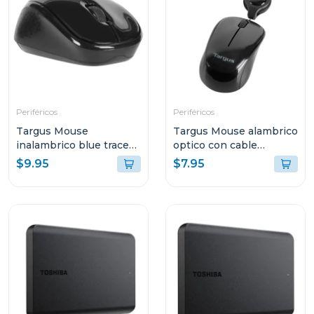
Periféricos
Periféricos
Targus Mouse
Targus Mouse alambrico
inalambrico blue trace
optico con cable
optico color negro
retractil amu75
$9.95
$7.95