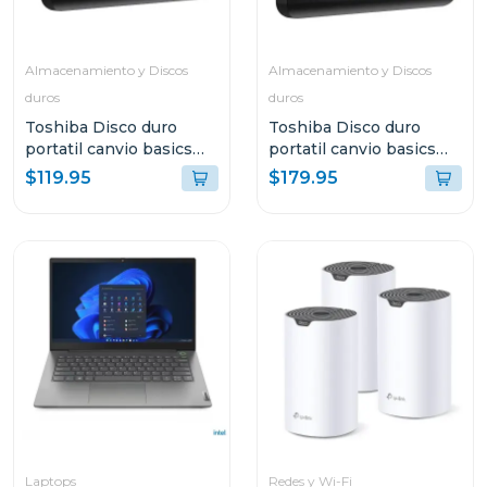
Almacenamiento y Discos
Almacenamiento y Discos
duros
duros
Toshiba Disco duro
Toshiba Disco duro
portatil canvio basics
portatil canvio basics
hdd de 2tb hdtb520xk
hdd de 4tb hdtb540xk
$119.95
$179.95
Laptops
Redes y Wi-Fi