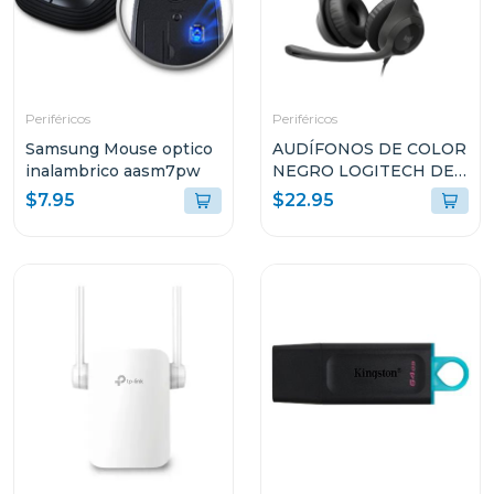
Periféricos
Periféricos
Samsung Mouse optico
AUDÍFONOS DE COLOR
inalambrico aasm7pw
NEGRO LOGITECH DE
CABLE USB TIPO-A
$7.95
$22.95
CON MICROFONO
PARA COMPUTADORAS
H390