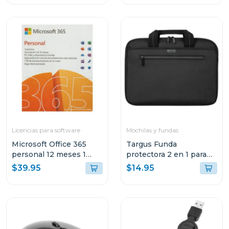
Licencias para software
Mochilas y fundas
Microsoft Office 365
Targus Funda
personal 12 meses 1
protectora 2 en 1 para
dispositivo
laptop de 14"
$39.95
$14.95