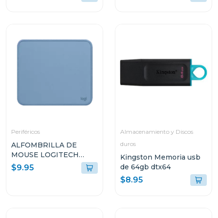
Periféricos
Almacenamiento y Discos
duros
ALFOMBRILLA DE
MOUSE LOGITECH
Kingston Memoria usb
956000038
de 64gb dtx64
$9.95
$8.95