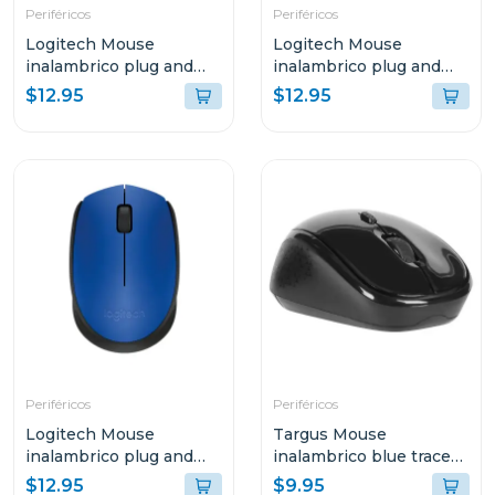
Periféricos
Periféricos
Logitech Mouse
Logitech Mouse
inalambrico plug and
inalambrico plug and
play gris azulado m170
play negro m170
$12.95
$12.95
Periféricos
Periféricos
Logitech Mouse
Targus Mouse
inalambrico plug and
inalambrico blue trace
play azul m170
optico color negro
$12.95
$9.95