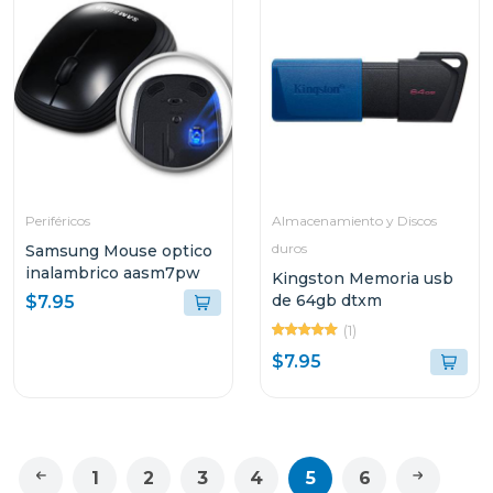
Periféricos
Almacenamiento y Discos
duros
Samsung Mouse optico
inalambrico aasm7pw
Kingston Memoria usb
de 64gb dtxm
$7.95
(1)
$7.95
1
2
3
4
5
6