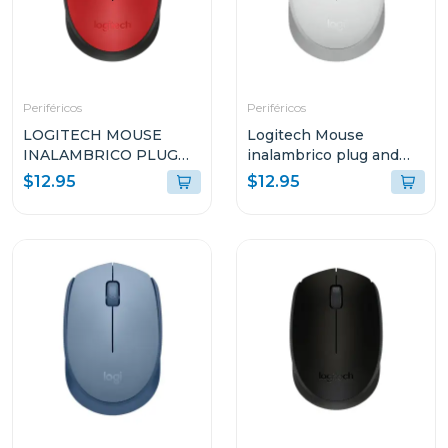
Periféricos
Periféricos
LOGITECH MOUSE
Logitech Mouse
INALAMBRICO PLUG
inalambrico plug and
AND PLAY ROJO M170
play white m170
$12.95
$12.95