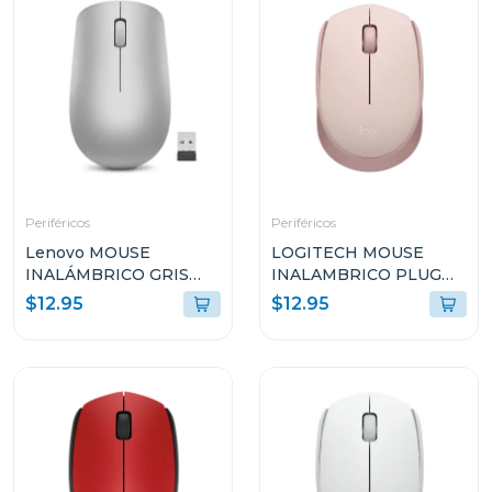
Periféricos
Periféricos
Lenovo MOUSE
LOGITECH MOUSE
INALÁMBRICO GRIS
INALAMBRICO PLUG
PLATINO L300 GY50Z1
AND PLAY ROSADO
$12.95
$12.95
M170