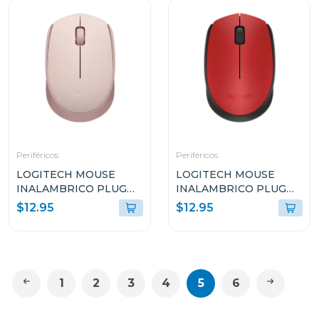
Periféricos
Periféricos
LOGITECH MOUSE
LOGITECH MOUSE
INALAMBRICO PLUG
INALAMBRICO PLUG
AND PLAY ROSADO
AND PLAY ROJO M170
$12.95
$12.95
M170
1
2
3
4
5
6