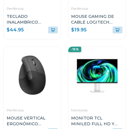
Periféricos
Periféricos
TECLADO
MOUSE GAMING DE
INALAMBRICO
CABLE LOGITECH
ADVANCED LOGITECH
LYGHTSYNC DE
$44.95
$19.95
CON MOUSE
8000DPI NEGRO G203
INALAMBRICO NEGRO
MK540
-15%
Periféricos
Monitores
MOUSE VERTICAL
MONITOR TCL
ERGONÓMICO
MINILED FULL HD Y