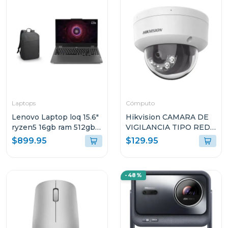
Laptops
Cómputo
Lenovo Laptop loq 15.6"
Hikvision CAMARA DE
ryzen5 16gb ram 512gb
VIGILANCIA TIPO RED
ssd wndows 11 home sl
DOMO CON LUZ
$899.95
$129.95
gris luna arp9 + mochila
HÍBRIDA INTELIGENTE
lenovo 83jc003t
G2LIS2U
-48%