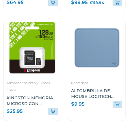
LOGITECH LIFT CON
100HZ 24G5
$99.95
$64.95
$118.94
EASY-SWITCH MR0094
Almacenamiento y Discos
Periféricos
duros
ALFOMBRILLA DE
MOUSE LOGITECH
KINGSTON MEMORIA
956000038
MICROSD CON
$9.95
ADAPTADOR DE 128GB
$25.95
SDCS3128GB